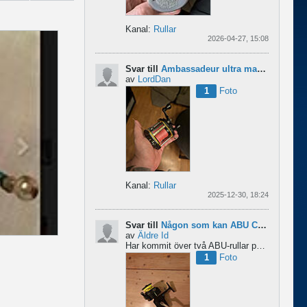
Kanal:
Rullar
2026-04-27, 15:08
Svar till
Ambassadeur ultra mag xl 3
av
LordDan
1
Foto
Kanal:
Rullar
2025-12-30, 18:24
Svar till
Någon som kan ABU Cardinal och skillnader mellan äldre rullar?
av
Äldre Id
Har kommit över två ABU-rullar på en loppis någonstans i Sverige. Servat själv nu. Den ena är en klassisk...
1
Foto