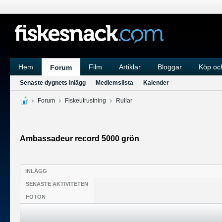
Hem
Film
Artiklar
Bloggar
Köp och
Forum
Senaste dygnets inlägg
Medlemslista
Kalender
Forum
Fiskeutrustning
Rullar
Ambassadeur record 5000 grön
INLÄGG
SENASTE AKTIVITETEN
FOTON