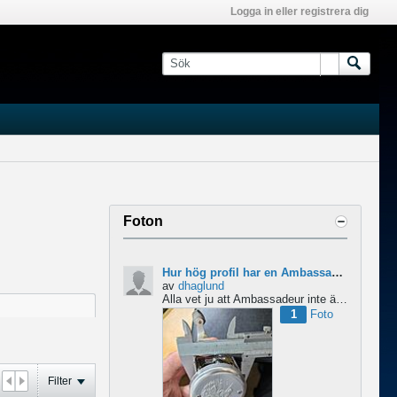
Logga in eller registrera dig
Foton
Hur hög profil har en Ambassadeur?
av
dhaglund
Alla vet ju att Ambassadeur inte är en lågprofilrulle, det är tydligt. Men hur hög profil har de egentligen?...
1
Foto
Filter