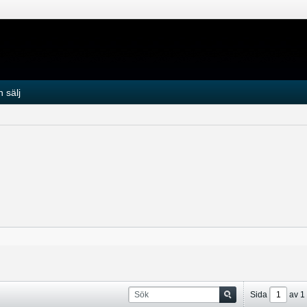
 sälj
Sida
av
1