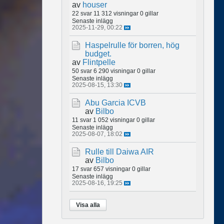
av
houser
22 svar
11 312 visningar
0 gillar
Senaste inlägg
2025-11-29, 00:22
Haspelrulle för borren, hög
budget.
av
Flintpelle
50 svar
6 290 visningar
0 gillar
Senaste inlägg
2025-08-15, 13:30
Abu Garcia ICVB
av
Bilbo
11 svar
1 052 visningar
0 gillar
Senaste inlägg
2025-08-07, 18:02
Rulle till Daiwa AIR
av
Bilbo
17 svar
657 visningar
0 gillar
Senaste inlägg
2025-08-16, 19:25
Visa alla