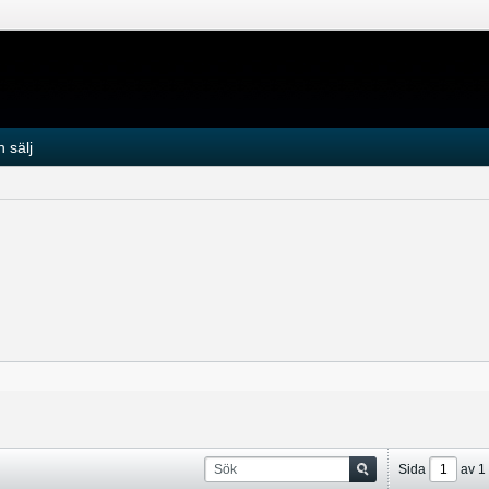
 sälj
Sida
av
1