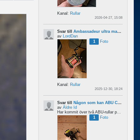
Kanal:
Rullar
2026-04-27, 15:08
Svar till
Ambassadeur ultra mag xl 3
av
LordDan
1
Foto
Kanal:
Rullar
2025-12-30, 18:24
Svar till
Någon som kan ABU Cardinal och skillnader mellan äldre rullar?
av
Äldre Id
Har kommit över två ABU-rullar på en loppis någonstans i Sverige. Servat själv nu. Den ena är en klassisk...
1
Foto