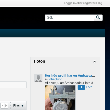
Logga in eller registrera dig
Foton
Hur hög profil har en Ambassadeur?
av
dhaglund
Alla vet ju att Ambassadeur inte är en lågprofilrulle, det är tydligt. Men hur hög profil har de egentligen?...
1
Foto
Filter