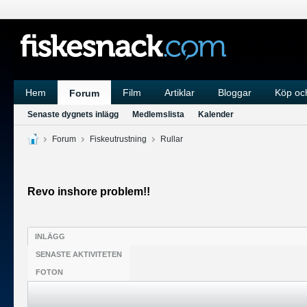
Hem
Film
Artiklar
Bloggar
Köp och
Forum
Senaste dygnets inlägg
Medlemslista
Kalender
Forum
Fiskeutrustning
Rullar
Revo inshore problem!!
INLÄGG
SENASTE AKTIVITETEN
FOTON