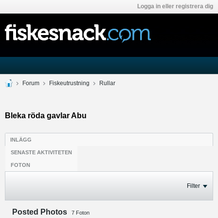
Logga in eller registrera dig
Forum
Fiskeutrustning
Rullar
Bleka röda gavlar Abu
INLÄGG
SENASTE AKTIVITETEN
FOTON
Filter
Posted Photos
7
Foton