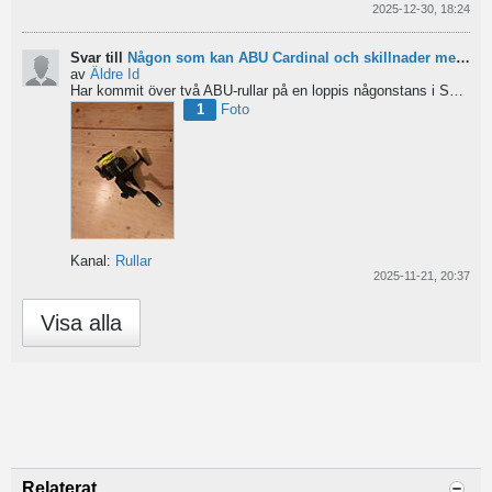
2025-12-30, 18:24
Svar till
Någon som kan ABU Cardinal och skillnader mellan äldre rullar?
av
Äldre Id
Har kommit över två ABU-rullar på en loppis någonstans i Sverige. Servat själv nu. Den ena är en klassisk...
1
Foto
Kanal:
Rullar
2025-11-21, 20:37
Visa alla
Relaterat