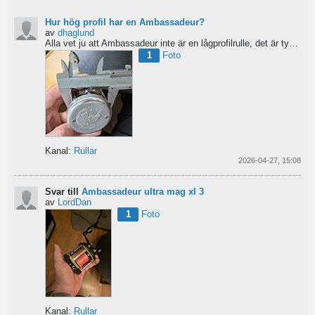
Hur hög profil har en Ambassadeur?
av
dhaglund
Alla vet ju att Ambassadeur inte är en lågprofilrulle, det är tydligt. Men hur hög profil har de egentligen?...
1
Foto
Kanal:
Rullar
2026-04-27, 15:08
Svar till
Ambassadeur ultra mag xl 3
av
LordDan
1
Foto
Kanal:
Rullar