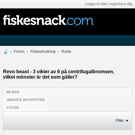
Logga in eller registrera dig
Forum
Fiskeutrustning
Rullar
Revo beast - 3 vikter av 6 på centrifugalbromsen,
vilket mönster är det som gäller?
INLÄGG
SENASTE AKTIVITETEN
FOTON
Filter