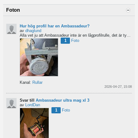
Foton
Hur hög profil har en Ambassadeur?
av
dhaglund
Alla vet ju att Ambassadeur inte är en lågprofilrulle, det är tydligt. Men hur hög profil har de egentligen?...
1
Foto
Kanal:
Rullar
2026-04-27, 15:08
Svar till
Ambassadeur ultra mag xl 3
av
LordDan
1
Foto