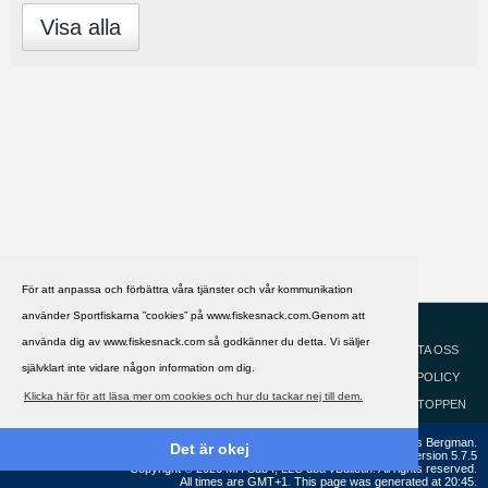
Visa alla
För att anpassa och förbättra våra tjänster och vår kommunikation
använder Sportfiskarna ”cookies” på www.fiskesnack.com.Genom att
HJÄLP
Svenska
använda dig av www.fiskesnack.com så godkänner du detta. Vi säljer
KONTAKTA OSS
självklart inte vidare någon information om dig.
COOKIEPOLICY
Klicka här för att läsa mer om cookies och hur du tackar nej till dem.
GÅ TILL TOPPEN
Copyright ©2002 - 2021, FiskeSnack.com. Grundad 2002 av Anders Bergman.
Det är okej
Powered by
vBulletin®
Version 5.7.5
Copyright © 2026 MH Sub I, LLC dba vBulletin. All rights reserved.
All times are GMT+1. This page was generated at 20:45.