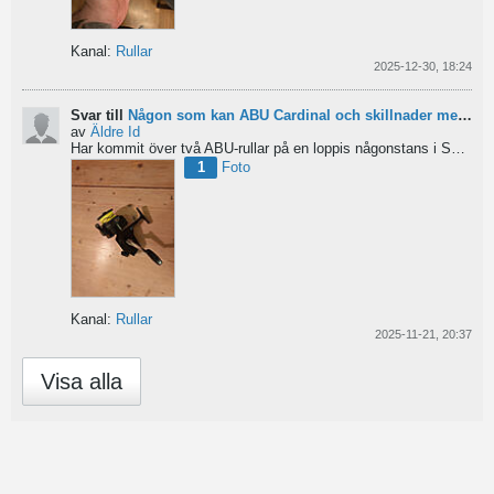
Kanal:
Rullar
2025-12-30, 18:24
Svar till
Någon som kan ABU Cardinal och skillnader mellan äldre rullar?
av
Äldre Id
Har kommit över två ABU-rullar på en loppis någonstans i Sverige. Servat själv nu. Den ena är en klassisk...
1
Foto
Kanal:
Rullar
2025-11-21, 20:37
Visa alla