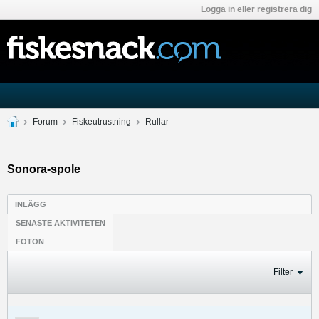
Logga in eller registrera dig
Forum
Fiskeutrustning
Rullar
Sonora-spole
INLÄGG
SENASTE AKTIVITETEN
FOTON
Filter