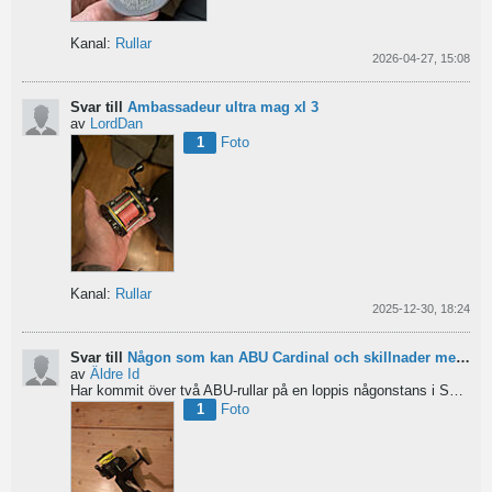
Kanal:
Rullar
2026-04-27, 15:08
Svar till
Ambassadeur ultra mag xl 3
av
LordDan
1
Foto
Kanal:
Rullar
2025-12-30, 18:24
Svar till
Någon som kan ABU Cardinal och skillnader mellan äldre rullar?
av
Äldre Id
Har kommit över två ABU-rullar på en loppis någonstans i Sverige. Servat själv nu. Den ena är en klassisk...
1
Foto