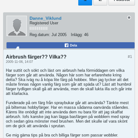
Danne_Viklund
Registered User
Reg.datum:
Jul 2005
Inlägg:
46
Dela
Airbrush färger?? Vilka??
#1
2005-11-06, 14:07
Har suttit och sökt och läst om airbrush hela förmiddagen om vilka
färger som går att använda. Någon här som har erfarenhete kring
detta? Ska iväg nu å köpa lite färg på hobbex. Men jag tycker att det
måste finnas någon vanlig färg som går att späda ut? Läst att humbrol
färger tydligen skall gå att använda, men de skall lukta illa och går inte
att klarlacka.
Funderade på om färg från spraybukar går att använda? Tänkte mest
på biltemas hobbyfärger. Har en massa sådanna oanvända ståendes.
Känns lite onödigt att inte använda dem nu bara för att jag skaffat
airbrush. Iofs kanske jag kan lägga basfärgen på wobblern med spray
och sedan göra mönster med brushen. Men det skulle iaf vara skönt
om de gick att använda i sprutan.
Ge mig gärna tips på bra och billiga färger som passar wobbler.