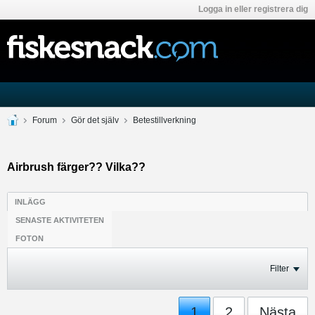
Logga in eller registrera dig
Forum
Gör det själv
Betestillverkning
Airbrush färger?? Vilka??
INLÄGG
SENASTE AKTIVITETEN
FOTON
Filter
1
2
Nästa