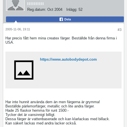
Reg.datum:
Oct 2004
Inlägg:
52
Dela
2005-11-06, 19:11
#3
Har precis fått hem mina createx färger. Beställde från denna firma i
USA.
https://www.autobodydepot.com
Har inte hunnit använda dem än men färgerna är grymma!
Beställde pärlemorfärger, metallic och lite andra färger.
Hade 25 flaskor hemma för runt 1500:-
Tycker det är vansinnigt billigt.
Dessa färger är vattenbaserade och kan klarlackas med billack.
Kan säkert lackas med andra lacker också.