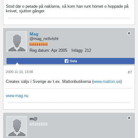
Stod där o petade på naklarna, så kom han runt hörnet o hoppade på
knivet, sjutton gånger.
Mag
@mag_nxtlvlsht
Reg.datum:
Apr 2005
Inlägg:
212
Dela
2005-11-10, 13:08
#7
Createx säljs i Sverige av t.ex. Mattonbutikerna (
www.matton.se
)
www.mag.nu
m@