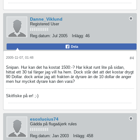
Danne_Viklund
Registered User
Reg.datum:
Jul 2005
Inlägg:
46
Dela
2005-11-07, 01:48
#4
Snipan. Hur kan det ha kostat 1500:-? Har kikat runt lite på sidan,
hittat ett 30 tal färger jag vill ha hem. Dock står det att det kostar drygt
90 Dollar. dock antar jag att frakten är dyrare än de 10 dollar de anger
men hur mycket dyrare kan den vara?
Skitfiske på er! ;-)
esoxlucius74
Gädda på fluga&jerk rules
Reg.datum:
Jan 2003
Inlägg:
458