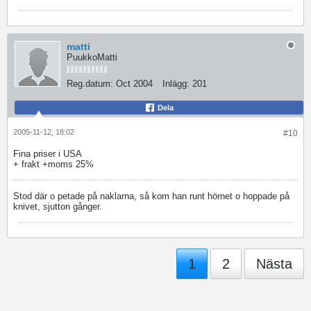
matti
PuukkoMatti
Reg.datum:
Oct 2004
Inlägg:
201
Dela
2005-11-12, 18:02
#10
Fina priser i USA
+ frakt +moms 25%
Stod där o petade på naklarna, så kom han runt hörnet o hoppade på
knivet, sjutton gånger.
1
2
Nästa