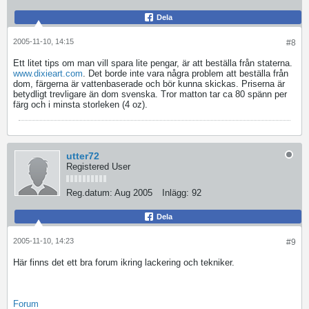
Dela
2005-11-10, 14:15
#8
Ett litet tips om man vill spara lite pengar, är att beställa från staterna.
www.dixieart.com
. Det borde inte vara några problem att beställa från
dom, färgerna är vattenbaserade och bör kunna skickas. Priserna är
betydligt trevligare än dom svenska. Tror matton tar ca 80 spänn per
färg och i minsta storleken (4 oz).
utter72
Registered User
Reg.datum:
Aug 2005
Inlägg:
92
Dela
2005-11-10, 14:23
#9
Här finns det ett bra forum ikring lackering och tekniker.
Forum