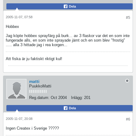
Dela
2005-11-07, 07:58
#5
Hobbex
Jag köpte hobbex sprayfärg på burk... av 3 flaskor var det en som inte
fungerade alls, en som inte sprayade jämt och en som blev "frostig"
..... alla 3 hittade jag i rea korgen...
Att fiska är ju faktiskt riktigt kul!
matti
PuukkoMatti
Reg.datum:
Oct 2004
Inlägg:
201
Dela
2005-11-07, 20:08
#6
Ingen Createx i Sverige ?????