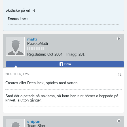
Skitfiske på er! ;-)
Taggar:
Ingen
matti
PuukkoMatti
Reg.datum:
Oct 2004
Inlägg:
201
Dela
2005-11-06, 17:59
#2
Createx eller Deca-lack, spädes med vatten.
Stod där o petade på naklarna, så kom han runt hörnet o hoppade på
knivet, sjutton gånger.
snipan
Team Slan