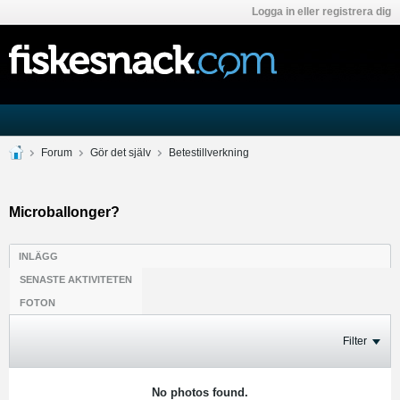
Logga in eller registrera dig
Forum
Gör det själv
Betestillverkning
Microballonger?
INLÄGG
SENASTE AKTIVITETEN
FOTON
Filter
No photos found.