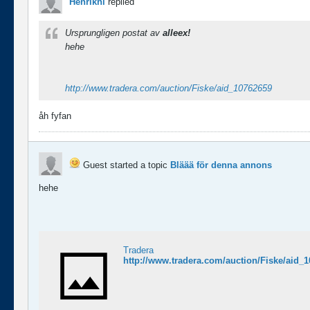
Henrikhl
replied
Ursprungligen postat av
alleex!
hehe
http://www.tradera.com/auction/Fiske/aid_10762659
åh fyfan
Guest started a topic
Bläää för denna annons
hehe
Tradera
http://www.tradera.com/auction/Fiske/aid_