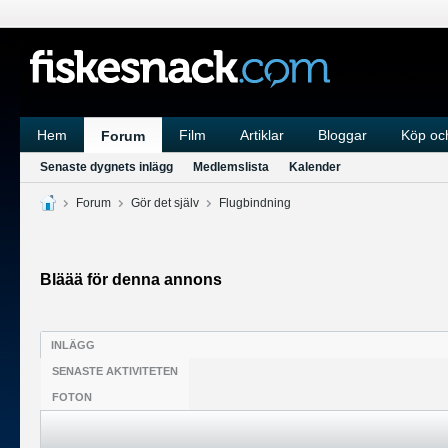
Hem
Film
Artiklar
Bloggar
Köp och
Forum
Senaste dygnets inlägg
Medlemslista
Kalender
Forum
Gör det själv
Flugbindning
Bläää för denna annons
INLÄGG
SENASTE AKTIVITETEN
FOTON