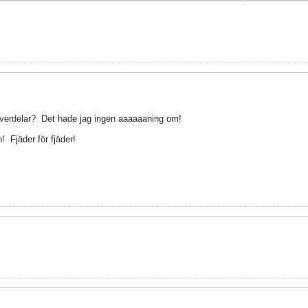
averdelar?
Det hade jag ingen aaaaaaning om!
n!
Fjäder för fjäder!