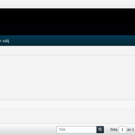
 sälj
Sida
av
1