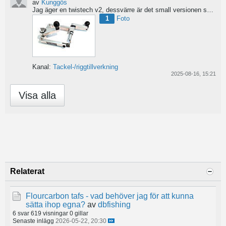
av
Kunggös
Jag äger en twistech v2, dessvärre är det small versionen som bara kan använda 60/100 tråd, 0,6mm?...
1
Foto
Kanal:
Tackel-/riggtillverkning
2025-08-16, 15:21
Visa alla
Relaterat
Flourcarbon tafs - vad behöver jag för att kunna
sätta ihop egna?
av
dbfishing
6 svar
619 visningar
0 gillar
Senaste inlägg
2026-05-22, 20:30