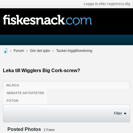
Logga in eller registrera dig
Forum
Gör det själv
Tackel-/riggtillverkning
Leka till Wigglers Big Cork-screw?
INLÄGG
SENASTE AKTIVITETEN
FOTON
Filter
Posted Photos
2
Foton