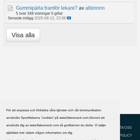
Gummipärla framför lekare?
av
albinnnn
5 svar
348 visningar
0 gillar
Senaste inlägg
2025-08-12, 23:36
Visa alla
För att anpassa och förbättra våra tjänster och vår kommunikation
använder Sportfiskarna ”cookies” på www.fiskesnack.com.Genom att
HJÄLP
Svenska
använda dig av www.fiskesnack.com så godkänner du detta. Vi säljer
KONTAKTA OSS
självklart inte vidare någon information om dig.
COOKIEPOLICY