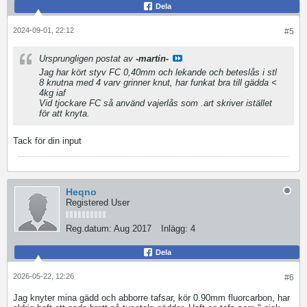
Dela
2024-09-01, 22:12
#5
Ursprungligen postat av
-martin-
Jag har kört styv FC 0,40mm och lekande och beteslås i stl
8 knutna med 4 varv grinner knut, har funkat bra till gädda <
4kg iaf
Vid tjockare FC så använd vajerlås som .art skriver istället
för att knyta.
Tack för din input
Heqno
Registered User
Reg.datum:
Aug 2017
Inlägg:
4
Dela
2026-05-22, 12:26
#6
Jag knyter mina gädd och abborre tafsar, kör 0.90mm fluorcarbon, har