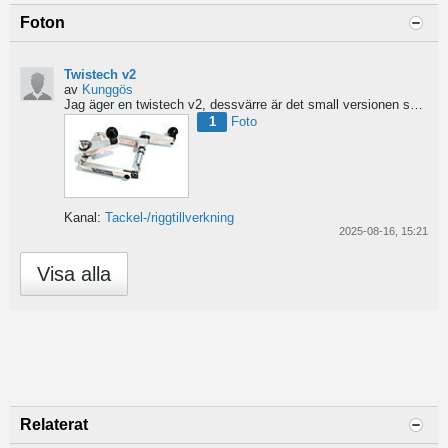
Foton
Twistech v2
av
Kunggös
Jag äger en twistech v2, dessvärre är det small versionen som bara kan använda 60/100 tråd, 0,6mm?...
1
Foto
Kanal:
Tackel-/riggtillverkning
2025-08-16, 15:21
Visa alla
Relaterat