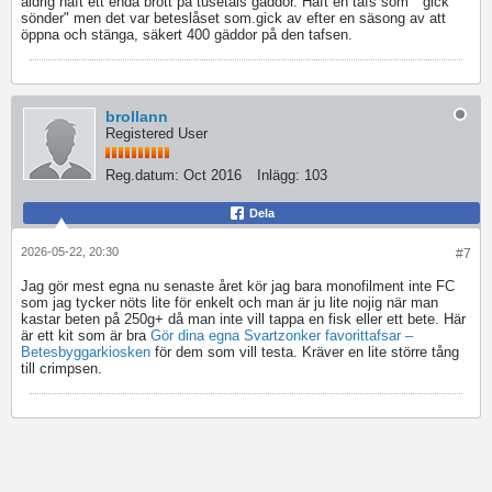
aldrig haft ett enda brott på tusetals gäddor. Haft en tafs som " gick
sönder" men det var beteslåset som.gick av efter en säsong av att
öppna och stänga, säkert 400 gäddor på den tafsen.
brollann
Registered User
Reg.datum:
Oct 2016
Inlägg:
103
Dela
2026-05-22, 20:30
#7
Jag gör mest egna nu senaste året kör jag bara monofilment inte FC
som jag tycker nöts lite för enkelt och man är ju lite nojig när man
kastar beten på 250g+ då man inte vill tappa en fisk eller ett bete. Här
är ett kit som är bra
Gör dina egna Svartzonker favorittafsar –
Betesbyggarkiosken
​ för dem som vill testa. Kräver en lite större tång
till crimpsen.