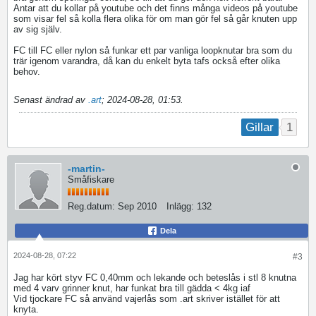
Antar att du kollar på youtube och det finns många videos på youtube
som visar fel så kolla flera olika för om man gör fel så går knuten upp
av sig själv.
FC till FC eller nylon så funkar ett par vanliga loopknutar bra som du
trär igenom varandra, då kan du enkelt byta tafs också efter olika
behov.
Senast ändrad av
.art
;
2024-08-28, 01:53
.
1
Gillar
-martin-
Småfiskare
Reg.datum:
Sep 2010
Inlägg:
132
Dela
2024-08-28, 07:22
#3
Jag har kört styv FC 0,40mm och lekande och beteslås i stl 8 knutna
med 4 varv grinner knut, har funkat bra till gädda < 4kg iaf
Vid tjockare FC så använd vajerlås som .art skriver istället för att
knyta.