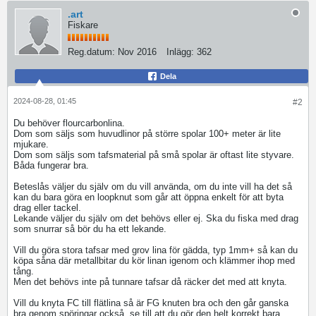
.art
Fiskare
Reg.datum:
Nov 2016
Inlägg:
362
Dela
2024-08-28, 01:45
#2
Du behöver flourcarbonlina.
Dom som säljs som huvudlinor på större spolar 100+ meter är lite
mjukare.
Dom som säljs som tafsmaterial på små spolar är oftast lite styvare.
Båda fungerar bra.
Beteslås väljer du själv om du vill använda, om du inte vill ha det så
kan du bara göra en loopknut som går att öppna enkelt för att byta
drag eller tackel.
Lekande väljer du själv om det behövs eller ej. Ska du fiska med drag
som snurrar så bör du ha ett lekande.
Vill du göra stora tafsar med grov lina för gädda, typ 1mm+ så kan du
köpa såna där metallbitar du kör linan igenom och klämmer ihop med
tång.
Men det behövs inte på tunnare tafsar då räcker det med att knyta.
Vill du knyta FC till flätlina så är FG knuten bra och den går ganska
bra genom spöringar också, se till att du gör den helt korrekt bara.