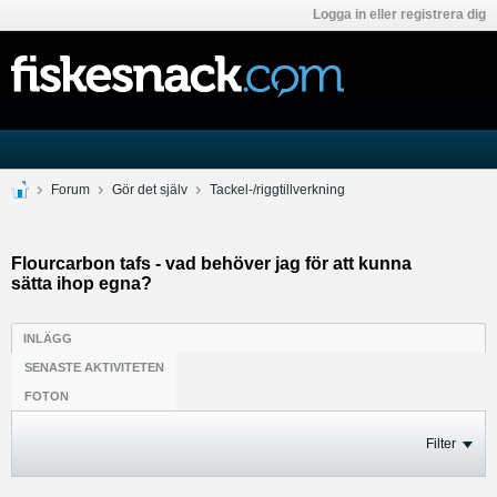
Logga in eller registrera dig
Forum
Gör det själv
Tackel-/riggtillverkning
Flourcarbon tafs - vad behöver jag för att kunna
sätta ihop egna?
INLÄGG
SENASTE AKTIVITETEN
FOTON
Filter