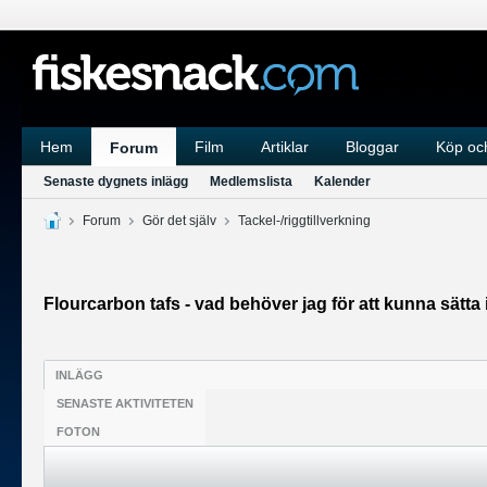
Hem
Film
Artiklar
Bloggar
Köp och
Forum
Senaste dygnets inlägg
Medlemslista
Kalender
Forum
Gör det själv
Tackel-/riggtillverkning
Flourcarbon tafs - vad behöver jag för att kunna sätt
INLÄGG
SENASTE AKTIVITETEN
FOTON