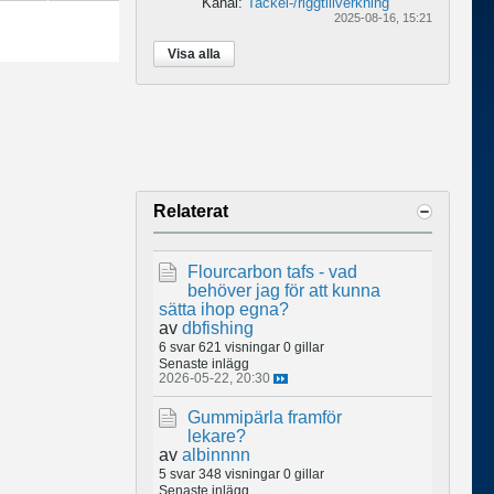
Kanal:
Tackel-/riggtillverkning
2025-08-16, 15:21
Visa alla
Relaterat
Flourcarbon tafs - vad
behöver jag för att kunna
sätta ihop egna?
av
dbfishing
6 svar
621 visningar
0 gillar
Senaste inlägg
2026-05-22, 20:30
Gummipärla framför
lekare?
av
albinnnn
5 svar
348 visningar
0 gillar
Senaste inlägg