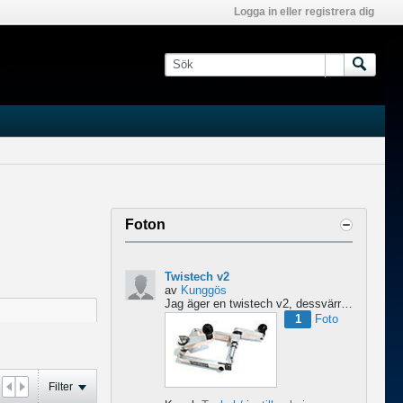
Logga in eller registrera dig
Foton
Twistech v2
av
Kunggös
Jag äger en twistech v2, dessvärre är det small versionen som bara kan använda 60/100 tråd, 0,6mm?...
1
Foto
Filter