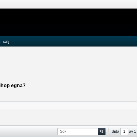
 sälj
a ihop egna?
Sida
av
1