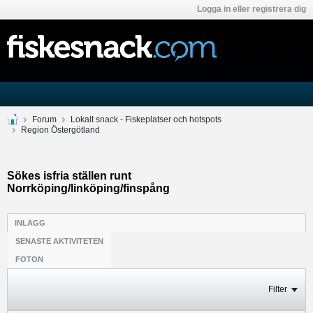
Logga in eller registrera dig
Forum
Lokalt snack - Fiskeplatser och hotspots
Region Östergötland
Sökes isfria ställen runt
Norrköping/linköping/finspång
INLÄGG
SENASTE AKTIVITETEN
FOTON
Filter