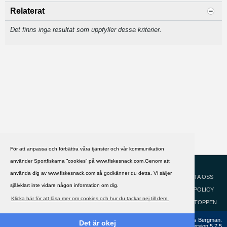
Relaterat
Det finns inga resultat som uppfyller dessa kriterier.
För att anpassa och förbättra våra tjänster och vår kommunikation
använder Sportfiskarna ”cookies” på www.fiskesnack.com.Genom att
HJÄLP
Svenska
använda dig av www.fiskesnack.com så godkänner du detta. Vi säljer
KONTAKTA OSS
självklart inte vidare någon information om dig.
COOKIEPOLICY
Klicka här för att läsa mer om cookies och hur du tackar nej till dem.
GÅ TILL TOPPEN
Copyright ©2002 - 2021, FiskeSnack.com. Grundad 2002 av Anders Bergman.
Det är okej
Powered by
vBulletin®
Version 5.7.5