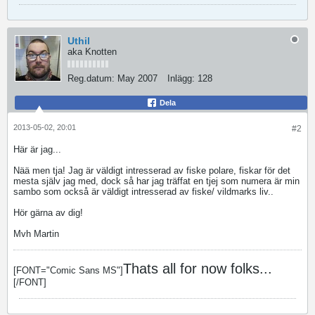
Uthil
aka Knotten
Reg.datum:
May 2007
Inlägg:
128
Dela
2013-05-02, 20:01
#2
Här är jag...
Nää men tja! Jag är väldigt intresserad av fiske polare, fiskar för det
mesta själv jag med, dock så har jag träffat en tjej som numera är min
sambo som också är väldigt intresserad av fiske/ vildmarks liv..
Hör gärna av dig!
Mvh Martin
Thats all for now folks...
[FONT="Comic Sans MS"]
[/FONT]