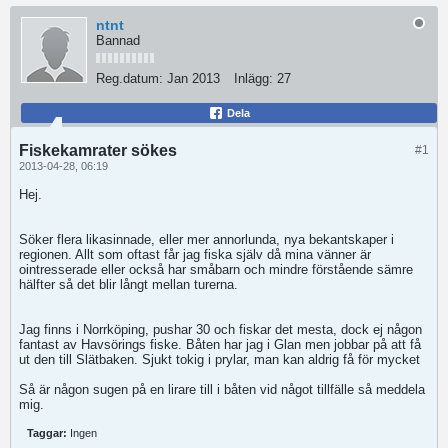
ntnt
Bannad
Reg.datum:
Jan 2013
Inlägg:
27
Dela
Fiskekamrater sökes
#1
2013-04-28, 06:19
Hej.
Söker flera likasinnade, eller mer annorlunda, nya bekantskaper i
regionen. Allt som oftast får jag fiska själv då mina vänner är
ointresserade eller också har småbarn och mindre förstående sämre
hälfter så det blir långt mellan turerna.
Jag finns i Norrköping, pushar 30 och fiskar det mesta, dock ej någon
fantast av Havsörings fiske. Båten har jag i Glan men jobbar på att få
ut den till Slätbaken. Sjukt tokig i prylar, man kan aldrig få för mycket
Så är någon sugen på en lirare till i båten vid något tillfälle så meddela
mig.
Taggar:
Ingen