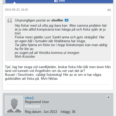
Dela
2013-05-23, 16:25
#5
Ursprungligen postat av
shoffen
Hej fiskar med så ofta jag bara kan. Men samma problem här
är ju inte alltid kompisarna kan hänga på och fiska själv är ju
trist.
Fiskar mest gädda i just Sankt:anna och gyts skärgård. Har
en egen båt i fyrruden där föräldrarna har stuga.
Tar jätte hjärna en fiske tur i hopp fiskekompis kan man aldrig
ha för lite av..
ps.sugen på att försöka komma ut imorgon
Mvh Kristofer
Tja! Jag har stuga vid sandfjärden, brukar fiska från båt men även från
land vid tunneln vid Ängelholm om du vet vart det är?
Bosatt i Stockholm, väldigt fisketokig! Hör av er om ni har några
guldställen att fiska på. Mvh Niklas
nho1
Registered User
Reg.datum:
Jun 2013
Inlägg:
36