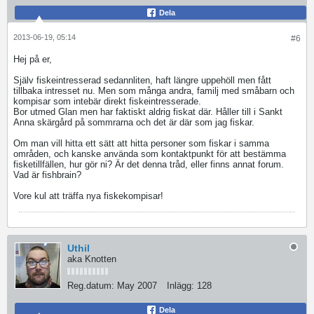
Dela
2013-06-19, 05:14
#6
Hej på er,
Själv fiskeintresserad sedannliten, haft längre uppehöll men fått
tillbaka intresset nu. Men som många andra, familj med småbarn och
kompisar som intebär direkt fiskeintresserade.
Bor utmed Glan men har faktiskt aldrig fiskat där. Håller till i Sankt
Anna skärgård på sommrarna och det är där som jag fiskar.
Om man vill hitta ett sätt att hitta personer som fiskar i samma
områden, och kanske använda som kontaktpunkt för att bestämma
fisketillfällen, hur gör ni? Är det denna tråd, eller finns annat forum.
Vad är fishbrain?
Vore kul att träffa nya fiskekompisar!
Uthil
aka Knotten
Reg.datum:
May 2007
Inlägg:
128
Dela