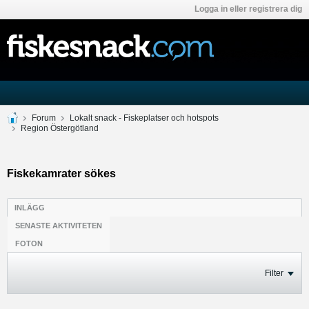
Logga in eller registrera dig
Forum
Lokalt snack - Fiskeplatser och hotspots
Region Östergötland
Fiskekamrater sökes
INLÄGG
SENASTE AKTIVITETEN
FOTON
Filter