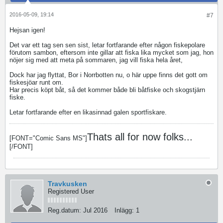
2016-05-09, 19:14
#7
Hejsan igen!
Det var ett tag sen sen sist, letar fortfarande efter någon fiskepolare
förutom sambon, eftersom inte gillar att fiska lika mycket som jag, hon
nöjer sig med att meta på sommaren, jag vill fiska hela året,
Dock har jag flyttat, Bor i Norrbotten nu, o här uppe finns det gott om
fiskesjöar runt om.
Har precis köpt båt, så det kommer både bli båtfiske och skogstjärn
fiske.
Letar fortfarande efter en likasinnad galen sportfiskare.
Thats all for now folks...
[FONT="Comic Sans MS"]
[/FONT]
Travkusken
Registered User
Reg.datum:
Jul 2016
Inlägg:
1