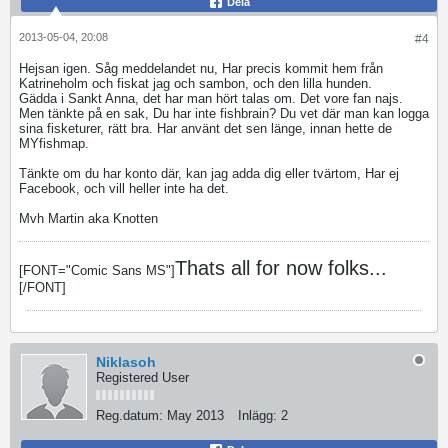
Dela
2013-05-04, 20:08
#4
Hejsan igen. Såg meddelandet nu, Har precis kommit hem från
Katrineholm och fiskat jag och sambon, och den lilla hunden.
Gädda i Sankt Anna, det har man hört talas om. Det vore fan najs.
Men tänkte på en sak, Du har inte fishbrain? Du vet där man kan logga
sina fisketurer, rätt bra. Har använt det sen länge, innan hette de
MYfishmap.
Tänkte om du har konto där, kan jag adda dig eller tvärtom, Har ej
Facebook, och vill heller inte ha det.
Mvh Martin aka Knotten
Thats all for now folks...
[FONT="Comic Sans MS"]
[/FONT]
Niklasoh
Registered User
Reg.datum:
May 2013
Inlägg:
2