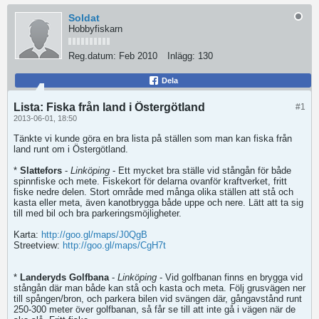
Soldat
Hobbyfiskarn
Reg.datum:
Feb 2010
Inlägg:
130
Dela
Lista: Fiska från land i Östergötland
#1
2013-06-01, 18:50
Tänkte vi kunde göra en bra lista på ställen som man kan fiska från
land runt om i Östergötland.
*
Slattefors
-
Linköping
- Ett mycket bra ställe vid stångån för både
spinnfiske och mete. Fiskekort för delarna ovanför kraftverket, fritt
fiske nedre delen. Stort område med många olika ställen att stå och
kasta eller meta, även kanotbrygga både uppe och nere. Lätt att ta sig
till med bil och bra parkeringsmöjligheter.
Karta:
http://goo.gl/maps/J0QgB
Streetview:
http://goo.gl/maps/CgH7t
*
Landeryds Golfbana
-
Linköping
- Vid golfbanan finns en brygga vid
stångån där man både kan stå och kasta och meta. Följ grusvägen ner
till spången/bron, och parkera bilen vid svängen där, gångavstånd runt
250-300 meter över golfbanan, så får se till att inte gå i vägen när de