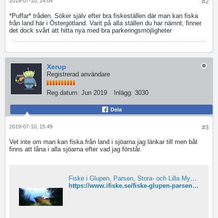
2019-07-10, 14:04
#2
*Puffar* tråden. Söker själv efter bra fiskeställen där man kan fiska
från land här i Östergötland. Varit på alla ställen du har nämnt, finner
det dock svårt att hitta nya med bra parkeringsmöjligheter
Xerup
Registrerad användare
Reg.datum:
Jun 2019
Inlägg:
3030
Dela
2019-07-10, 15:49
#3
Vet inte om man kan fiska från land i sjöarna jag länkar till men båt
finns att låna i alla sjöarna efter vad jag förstår.
Fiske i Glupen, Parsen, Stora- och Lilla Mysingen mfl
https://www.ifiske.se/fiske-glupen-parsen-stora-och-lilla-mysingen-mfl.htm