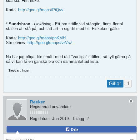
ska slå. Fritt fiske.
Karta:
http://goo.gl/maps/PiQvv
*
Sundsbron
-
Linköping
- Ett bra ställe vid stångån, finns flertal
ställen att stå på, och lätt att ta sig dit med bil. Fiskekort gäller.
Karta:
http://goo.gl/maps/pnKMH
Streetview:
http://goo.gl/maps/vrVsZ
Nu har jag börjat lite smått med rätt "vanliga" ställen, så fyll gärna på
så vi kan få en ganska bra och sammanfattad lista.
Taggar:
Ingen
1
Gillar
Reeker
Registrerad användare
Reg.datum:
Jun 2019
Inlägg:
2
Dela