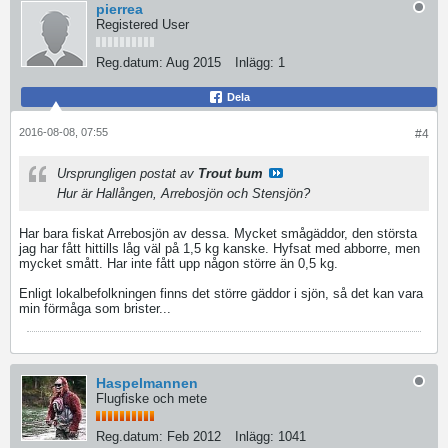
pierrea
Registered User
Reg.datum:
Aug 2015
Inlägg:
1
Dela
2016-08-08, 07:55
#4
Ursprungligen postat av
Trout bum
Hur är Hallången, Arrebosjön och Stensjön?
Har bara fiskat Arrebosjön av dessa. Mycket smågäddor, den största
jag har fått hittills låg väl på 1,5 kg kanske. Hyfsat med abborre, men
mycket smått. Har inte fått upp någon större än 0,5 kg.
Enligt lokalbefolkningen finns det större gäddor i sjön, så det kan vara
min förmåga som brister...
Haspelmannen
Flugfiske och mete
Reg.datum:
Feb 2012
Inlägg:
1041