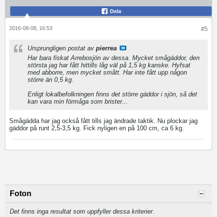
Dela
2016-08-08, 16:53
#5
Ursprungligen postat av
pierrea
Har bara fiskat Arrebosjön av dessa. Mycket smågäddor, den
största jag har fått hittills låg väl på 1,5 kg kanske. Hyfsat
med abborre, men mycket smått. Har inte fått upp någon
större än 0,5 kg.
Enligt lokalbefolkningen finns det större gäddor i sjön, så det
kan vara min förmåga som brister...
Smågädda har jag också fått tills jag ändrade taktik. Nu plockar jag
gäddor på runt 2,5-3,5 kg. Fick nyligen en på 100 cm, ca 6 kg.
Foton
Det finns inga resultat som uppfyller dessa kriterier.