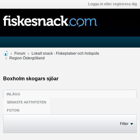
Logga in eller registrera dig
Forum
Lokalt snack - Fiskeplatser och hotspots
Region Östergötland
Boxholm skogars sjöar
INLÄGG
SENASTE AKTIVITETEN
FOTON
Filter