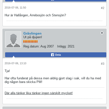
2016-07-06, 11:50
#2
Hur är Hallången, Arrebosjön och Stensjön?
Grävlingen
Ut på djupen!
Reg.datum:
Aug 2007
Inlägg:
2021
Dela
2016-07-06, 13:10
#3
Tja!
Har ofta funderat på dessa men aldrig gjort slag i sak, vill du ha med
dig någon bara skicka PM!
Där alla tänker lika tänker ingen särskilt mycket!