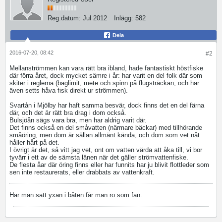
Reg.datum:
Jul 2012
Inlägg:
582
Dela
2016-07-20, 08:42
#2
Mellanströmmen kan vara rätt bra ibland, hade fantastiskt höstfiske
där förra året, dock mycket sämre i år: har varit en del folk där som
skiter i reglerna (baglimit, mete och spinn på flugsträckan, och har
även setts håva fisk direkt ur strömmen).
Svartån i Mjölby har haft samma besvär, dock finns det en del färna
där, och det är rätt bra drag i dom också.
Bulsjöån sägs vara bra, men har aldrig varit där.
Det finns också en del småvatten (närmare bäckar) med tillhörande
småöring, men dom är sällan allmänt kända, och dom som vet nåt
håller hårt på det.
I övrigt är det, så vitt jag vet, ont om vatten värda att åka till, vi bor
tyvärr i ett av de sämsta länen när det gäller strömvattenfiske.
De flesta åar där öring finns eller har funnits har ju blivit flottleder som
sen inte restaurerats, eller drabbats av vattenkraft.
Har man satt yxan i båten får man ro som fan.