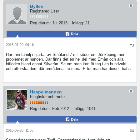
Byllen
Registered User
Reg.datum:
Jul 2015
Inlägg:
21
Dela
2016-07-20, 09:16
#3
Har min familj i hjärtat av Småland 7 mil söder om Jönköping men
problemet är hunden. Där finns det en hel del med Emån och alla
biflöden bland annat Silverån. Se om man kan få tag i en hundvakt
och utforska dem där områdena lite mera :P tur man har diesel
haha
Haspelmannen
Flugfiske och mete
Reg.datum:
Feb 2012
Inlägg:
1041
Dela
2016-07-20, 11:58
#4