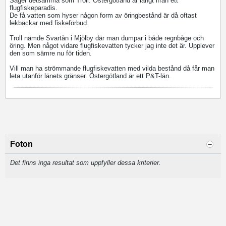
Säger detsamma som Troll. Östergötland är långt ifrån ett
flugfiskeparadis.
De få vatten som hyser någon form av öringbestånd är då oftast
lekbäckar med fiskeförbud.
Troll nämde Svartån i Mjölby där man dumpar i både regnbåge och
öring. Men något vidare flugfiskevatten tycker jag inte det är. Upplever
den som sämre nu för tiden.
Vill man ha strömmande flugfiskevatten med vilda bestånd då får man
leta utanför länets gränser. Östergötland är ett P&T-län.
Foton
Det finns inga resultat som uppfyller dessa kriterier.