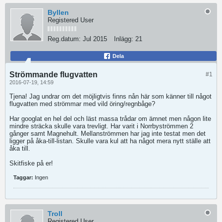
Byllen
Registered User
Reg.datum:
Jul 2015
Inlägg:
21
Dela
Strömmande flugvatten
#1
2016-07-19, 14:59
Tjena! Jag undrar om det möjligtvis finns nån här som känner till något
flugvatten med strömmar med vild öring/regnbåge?
Har googlat en hel del och läst massa trådar om ämnet men någon lite
mindre sträcka skulle vara trevligt. Har varit i Norrbyströmmen 2
gånger samt Magnehult. Mellanströmmen har jag inte testat men det
ligger på åka-till-listan. Skulle vara kul att ha något mera nytt ställe att
åka till.
Skitfiske på er!
Taggar:
Ingen
Troll
Registered User