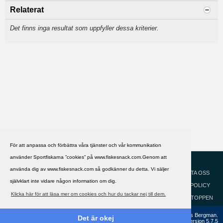
Relaterat
Det finns inga resultat som uppfyller dessa kriterier.
För att anpassa och förbättra våra tjänster och vår kommunikation
använder Sportfiskarna ”cookies” på www.fiskesnack.com.Genom att
HJÄLP
Svenska
använda dig av www.fiskesnack.com så godkänner du detta. Vi säljer
KONTAKTA OSS
självklart inte vidare någon information om dig.
COOKIEPOLICY
Klicka här för att läsa mer om cookies och hur du tackar nej till dem.
GÅ TILL TOPPEN
Copyright ©2002 - 2021, FiskeSnack.com. Grundad 2002 av Anders Bergman.
Det är okej
Powered by
vBulletin®
Version 5.7.5