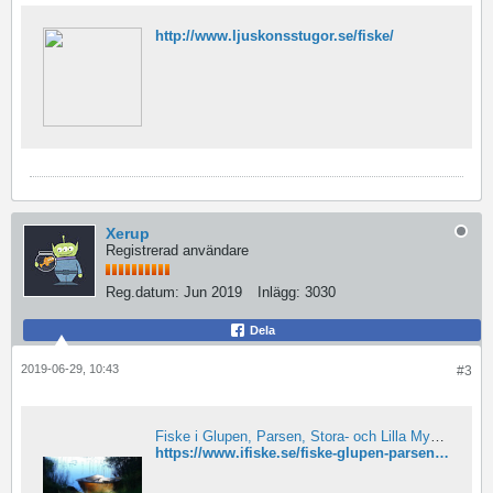
http://www.ljuskonsstugor.se/fiske/
Xerup
Registrerad användare
Reg.datum:
Jun 2019
Inlägg:
3030
Dela
2019-06-29, 10:43
#3
Fiske i Glupen, Parsen, Stora- och Lilla Mysingen mfl
https://www.ifiske.se/fiske-glupen-parsen-stora-och-lilla-mysingen-mfl.htm