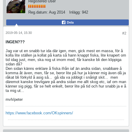
Registered User
Reg.datum:
Aug 2014
Inlägg:
942
Dela
2019-05-14, 15:30
#2
INGEN???
Jag var ut en snabb tur ida där igen, men, gick mest en massa, för å
kolla lite ställen ja kollat på karta så hann knappt fiska, lite knapert om
tid idag just, men, ska nog ut imorn med, får kanske bli den klippiga
sidan då?
Den sidan känns enklare å fiska ifrån iaf än andra sidan, snabbare å
komma åt även, men, får se, beror lite på hur ja känner mig även då ja
råkat bli förkyld å asig så...
gå ida va jobbigt i snårigt skit...
men
däremot kanske trevligare på andra sidan me allt skog etc, iaf om man
känner sig pigg, får se helt enkelt, beror lite på tid och hur snabb ja e å
ta mig ut...
mvh/peter
https://www.facebook.com/OKspinners/