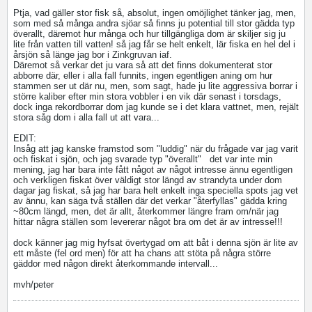
Ptja, vad gäller stor fisk så, absolut, ingen omöjlighet tänker jag, men,
som med så många andra sjöar så finns ju potential till stor gädda typ
överallt, däremot hur många och hur tillgängliga dom är skiljer sig ju
lite från vatten till vatten! så jag får se helt enkelt, lär fiska en hel del i
årsjön så länge jag bor i Zinkgruvan iaf.
Däremot så verkar det ju vara så att det finns dokumenterat stor
abborre där, eller i alla fall funnits, ingen egentligen aning om hur
stammen ser ut där nu, men, som sagt, hade ju lite aggressiva borrar i
större kaliber efter min stora vobbler i en vik där senast i torsdags,
dock inga rekordborrar dom jag kunde se i det klara vattnet, men, rejält
stora såg dom i alla fall ut att vara...
EDIT:
Insåg att jag kanske framstod som "luddig" när du frågade var jag varit
och fiskat i sjön, och jag svarade typ "överallt"
det var inte min
mening, jag har bara inte fått något av något intresse ännu egentligen
och verkligen fiskat över väldigt stor längd av strandyta under dom
dagar jag fiskat, så jag har bara helt enkelt inga speciella spots jag vet
av ännu, kan säga två ställen där det verkar "återfyllas" gädda kring
~80cm längd, men, det är allt, återkommer längre fram om/när jag
hittar några ställen som levererar något bra om det är av intresse!!!
dock känner jag mig hyfsat övertygad om att båt i denna sjön är lite av
ett måste (fel ord men) för att ha chans att stöta på några större
gäddor med någon direkt återkommande intervall...
mvh/peter