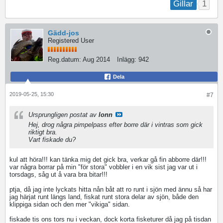
1
Gillar
Gädd-jos
Registered User
Reg.datum:
Aug 2014
Inlägg:
942
Dela
2019-05-25, 15:30
#7
Ursprungligen postat av
lonn
Hej, drog några pimpelpass efter borre där i vintras som gick
riktigt bra.
Vart fiskade du?
kul att höra!!! kan tänka mig det gick bra, verkar gå fin abborre där!!!
var några borrar på min "för stora" vobbler i en vik sist jag var ut i
torsdags, såg ut å vara bra bitar!!!
ptja, då jag inte lyckats hitta nån båt att ro runt i sjön med ännu så har
jag härjat runt längs land, fiskat runt stora delar av sjön, både den
klippiga sidan och den mer "vikiga" sidan.
fiskade tis ons tors nu i veckan, dock korta fisketurer då jag på tisdan