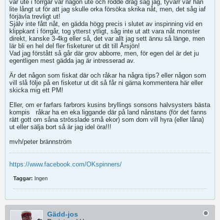
var ute i förrgår var någon ute och rodde drag såg jag, tyvärr var han
lite långt ut för att jag skulle orka försöka skrika nåt, men, det såg iaf
förjävla trevligt ut!
Själv inte fått nåt, en gädda högg precis i slutet av inspinning vid en
klippkant i förrgår, tog ytterst ytligt, såg inte ut att vara nåt monster
direkt, kanske 3-4kg eller så, det var allt jag sett ännu så länge, men
lär bli en hel del fler fisketurer ut dit till Årsjön!
Vad jag förstått så går där grov abborre, men, för egen del är det ju
egentligen mest gädda jag är intresserad av.
Är det någon som fiskat där och råkar ha några tips? eller någon som
vill slå följe på en fisketur ut dit så får ni gärna kommentera här eller
skicka mig ett PM!
Eller, om er farfars farbrors kusins bryllings sonsons halvsysters bästa
kompis
råkar ha en eka liggande där på land nånstans (för det fanns
rätt gott om såna strösslade små ekor) som dom vill hyra (eller låna)
ut eller sälja bort så är jag idel öra!!!
mvh/peter brännström
https://www.facebook.com/OKspinners/
Taggar:
Ingen
Gädd-jos