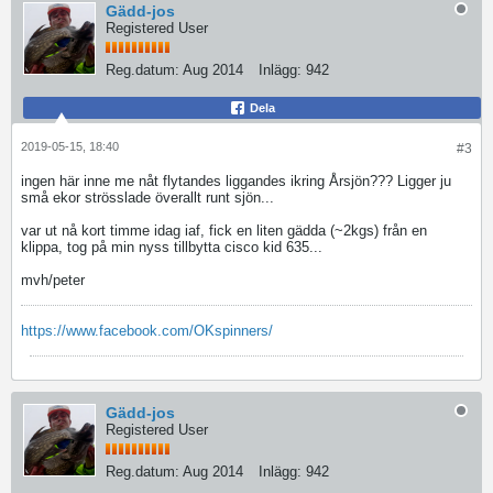
Gädd-jos
Registered User
Reg.datum:
Aug 2014
Inlägg:
942
Dela
2019-05-15, 18:40
#3
ingen här inne me nåt flytandes liggandes ikring Årsjön??? Ligger ju
små ekor strösslade överallt runt sjön...
var ut nå kort timme idag iaf, fick en liten gädda (~2kgs) från en
klippa, tog på min nyss tillbytta cisco kid 635...
mvh/peter
https://www.facebook.com/OKspinners/
Gädd-jos
Registered User
Reg.datum:
Aug 2014
Inlägg:
942