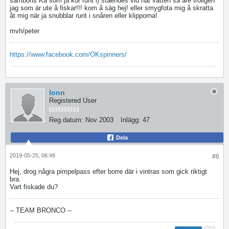
sambons Ka som ja kör runt i) ståendes vid nåt vatten så äre troligen
jag som är ute å fiskar!!! kom å säg hej! eller smygfota mig å skratta
åt mig när ja snubblar runt i snåren eller klipporna!
mvh/peter
https://www.facebook.com/OKspinners/
lonn
Registered User
Reg.datum:
Nov 2003
Inlägg:
47
Dela
2019-05-25, 06:48
#6
Hej, drog några pimpelpass efter borre där i vintras som gick riktigt
bra.
Vart fiskade du?
-- TEAM BRONCO --