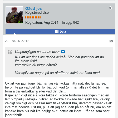
Gädd-jos
Registered User
Reg.datum:
Aug 2014
Inlägg:
942
Dela
2019-05-25, 22:49
#9
Ursprungligen postat av
lonn
Kul att det finns lite gädda också! Sjön har potential att ha
lite större fisk!
vart tänkte du lägga båten?
Var själv lite sugen på att skaffa en kajak att fiska med.
Oklart var jag lägger båt när jag väl lyckas hitta nåt, det får jag se,
beror lite på vad det blir för båt och vad (om nån alls???) det blir nån
form a trailer/båtkärra eller vad det blir...
Kajak är riktigt nice å köra faktiskt, körde förrförra säsongen med en
lätt pimpad jula-kajak, vilket jag tyckte funkade helt sjukt bra, väldigt
väldigt smidigt och passar mitt fiske ytterst bra, däremot passar kajak
inte mitt boende just nu, plus att jag är sugen på en båt nu, om än det
kanske bara blir nåt lite härjigt skit, bättre än inget... får se som sagt,
jagar febrilt...