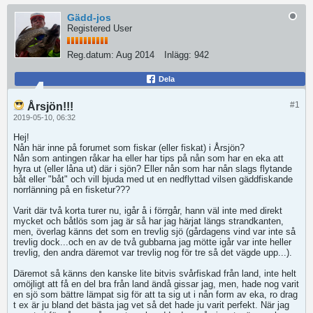
Gädd-jos
Registered User
Reg.datum:
Aug 2014
Inlägg:
942
Dela
#1
Årsjön!!!
2019-05-10, 06:32
Hej!
Nån här inne på forumet som fiskar (eller fiskat) i Årsjön?
Nån som antingen råkar ha eller har tips på nån som har en eka att
hyra ut (eller låna ut) där i sjön? Eller nån som har nån slags flytande
båt eller "båt" och vill bjuda med ut en nedflyttad vilsen gäddfiskande
norrlänning på en fisketur???
Varit där två korta turer nu, igår å i förrgår, hann väl inte med direkt
mycket och båtlös som jag är så har jag härjat längs strandkanten,
men, överlag känns det som en trevlig sjö (gårdagens vind var inte så
trevlig dock...och en av de två gubbarna jag mötte igår var inte heller
trevlig, den andra däremot var trevlig nog för tre så det vägde upp...).
Däremot så känns den kanske lite bitvis svårfiskad från land, inte helt
omöjligt att få en del bra från land ändå gissar jag, men, hade nog varit
en sjö som bättre lämpat sig för att ta sig ut i nån form av eka, ro drag
t ex är ju bland det bästa jag vet så det hade ju varit perfekt. När jag