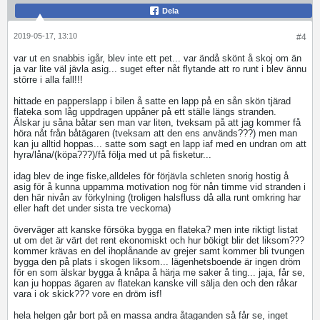
Dela
2019-05-17, 13:10
#4
var ut en snabbis igår, blev inte ett pet... var ändå skönt å skoj om än
ja var lite väl jävla asig... suget efter nåt flytande att ro runt i blev ännu
större i alla fall!!!
hittade en papperslapp i bilen å satte en lapp på en sån skön tjärad
flateka som låg uppdragen uppåner på ett ställe längs stranden.
Älskar ju såna båtar sen man var liten, tveksam på att jag kommer få
höra nåt från båtägaren (tveksam att den ens används???) men man
kan ju alltid hoppas... satte som sagt en lapp iaf med en undran om att
hyra/låna/(köpa???)/få följa med ut på fisketur...
idag blev de inge fiske,alldeles för förjävla schleten snorig hostig å
asig för å kunna uppamma motivation nog för nån timme vid stranden i
den här nivån av förkylning (troligen halsfluss då alla runt omkring har
eller haft det under sista tre veckorna)
överväger att kanske försöka bygga en flateka? men inte riktigt listat
ut om det är värt det rent ekonomiskt och hur bökigt blir det liksom???
kommer krävas en del ihoplånande av grejer samt kommer bli tvungen
bygga den på plats i skogen liksom... lägenhetsboende är ingen dröm
för en som älskar bygga å knåpa å härja me saker å ting... jaja, får se,
kan ju hoppas ägaren av flatekan kanske vill sälja den och den råkar
vara i ok skick??? vore en dröm isf!
hela helgen går bort på en massa andra åtaganden så får se, inget