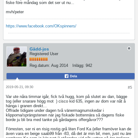
fiske före måndag som det ser ut nu...
mvh/peter
https://www.facebook.com/OKspinners/
Gädd-jos
Registered User
Reg.datum:
Aug 2014
Inlägg:
942
Dela
2019-05-21, 09:30
#5
Var ute nåra timmar igår, fick två hugg, kom på slutet av dan, bägge
tog (eller snarare högg mot
) cisco kid 635, ingen av dom var nåt å
hänga i granen direkt...
Offrade tidigare under dagen två vänermagnumskedar i
klipporna/sprängstenen när jag fiskade bottennära så dagens fiske
borde ju bli bra med tanke på gårdagens offergåvor???
Förresten, ser ni en risig rostig grå liten Ford Ka (eller framöver kan de
även vara en beige saab99 från -83, då det är min bil, men, just nu äre