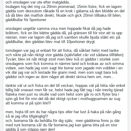
och onsdagen var ute efter matgädda...
tisdagen tog det mig ca 20min promenad, 15min fiske, fick en lagom
gädda som dessutom råkade få en krok i gälarna så den blödde en del
så då blev det matfisk direkt, fikade och gick 20min tillbaka till bilen,
gäddbullar för 5portioner
onsdagen ungefär samma visa men hoppade fikat då jag hade
bråttom, fick en lite bättre gädda då, på gränsen till för stor att ta upp
nästan, men var lagom då jag och sambon skulle bjuda släkt etc på
gäddbullar, den gäddan blev mat till 10portioner drygt.
torsdagen var jag ut enbart för att fiska, då såklart helst med tanke
och sikte på nån riktigt stor gädda (självfallet c&r vid sådana tillfällen)
Tyvärr, blev int nåt riktigt stort men blev två st gäddor i storlek som
onsdagens som fick komma in närmre land och krokas av och simma
vidare, sen hade jag som sagt lite borrar som jagade min vobbler i en
vik där jag var och testade lite grann med, men som sagt bara två
gäddor och ingen av dom något att direkt skriva hem om, men...
tänkte väl ut och fiska en del till veckan, hoppas väl på hitta nån enkel
billig båt snarast men får se, helst hade jag fått tag i nån trevlig tjärad
flateka men just nu skulle vad som helst som går ro och flyter bra i
sjön gå fint för min del då det riktigt rycker i mothuggsarmen av sug
att komma ut på sjön lite!!!
men, hojta till om du har några tips eller har lust å haka på nån gång
så är jag ofta tillgänglig!!!
och, borrarna får du behålla för dig själv,
men gäddorna finns ju där
med runt borrarna så! du får borrarna jag kan gärna titta på en stor
gädda å sen släppa igen den!