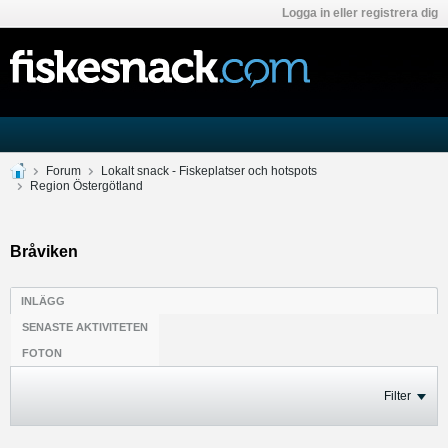
Logga in eller registrera dig
Forum
Lokalt snack - Fiskeplatser och hotspots
Region Östergötland
Bråviken
INLÄGG
SENASTE AKTIVITETEN
FOTON
Filter