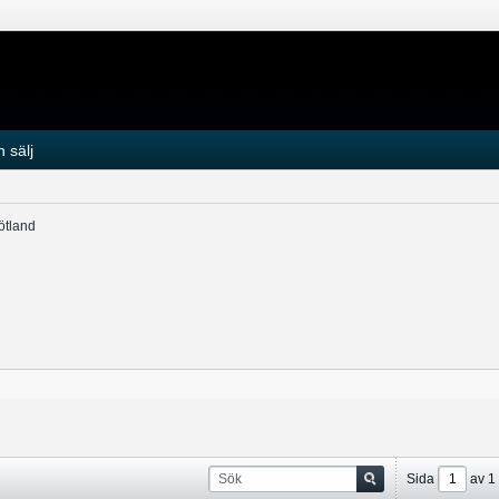
 sälj
ötland
Sida
av
1