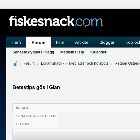
Hem
Film
Artiklar
Bloggar
Köp och
Forum
Senaste dygnets inlägg
Medlemslista
Kalender
Forum
Lokalt snack - Fiskeplatser och hotspots
Region Österg
Betestips gös i Glan
INLÄGG
SENASTE AKTIVITETEN
FOTON