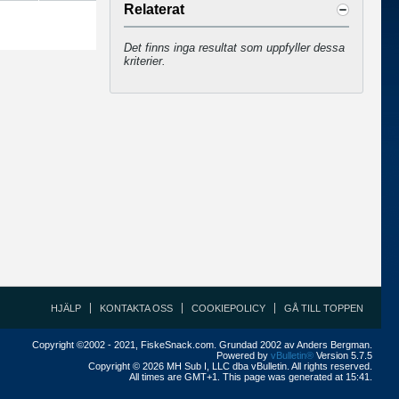
Relaterat
Det finns inga resultat som uppfyller dessa
kriterier.
HJÄLP
KONTAKTA OSS
COOKIEPOLICY
GÅ TILL TOPPEN
Copyright ©2002 - 2021, FiskeSnack.com. Grundad 2002 av Anders Bergman.
Powered by
vBulletin®
Version 5.7.5
Copyright © 2026 MH Sub I, LLC dba vBulletin. All rights reserved.
All times are GMT+1. This page was generated at 15:41.