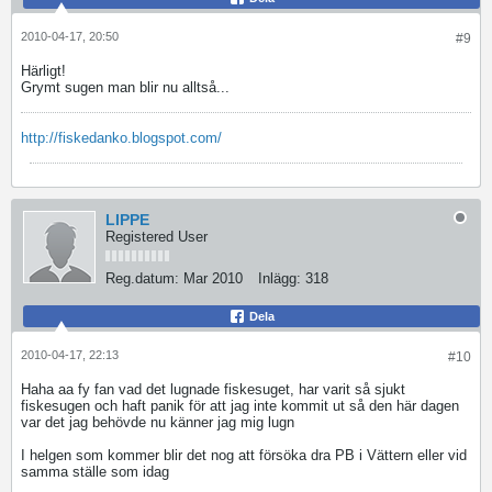
2010-04-17, 20:50
#9
Härligt!
Grymt sugen man blir nu alltså...
http://fiskedanko.blogspot.com/
LIPPE
Registered User
Reg.datum:
Mar 2010
Inlägg:
318
Dela
2010-04-17, 22:13
#10
Haha aa fy fan vad det lugnade fiskesuget, har varit så sjukt
fiskesugen och haft panik för att jag inte kommit ut så den här dagen
var det jag behövde nu känner jag mig lugn
I helgen som kommer blir det nog att försöka dra PB i Vättern eller vid
samma ställe som idag