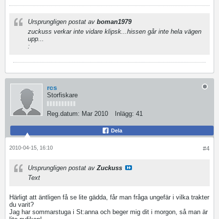
Ursprungligen postat av
boman1979
zuckuss verkar inte vidare klipsk...hissen går inte hela vägen
upp...
:
rcs
Storfiskare
Reg.datum:
Mar 2010
Inlägg:
41
Dela
2010-04-15, 16:10
#4
Ursprungligen postat av
Zuckuss
Text
Härligt att äntligen få se lite gädda, får man fråga ungefär i vilka trakter
du varit?
Jag har sommarstuga i St:anna och beger mig dit i morgon, så man är