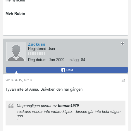
lite nyfiken!
Mvh Robin
Zuckuss
Registered User
Reg.datum:
Jan 2009
Inlägg:
84
Dela
2010-04-15, 16:19
#5
Tyvärr inte St Anna. Bråviken den här gången.
Ursprungligen postat av
boman1979
zuckuss verkar inte vidare klipsk...hissen går inte hela vägen
upp...
: