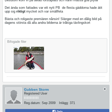
Desutom kom vi på delad förstaplats och vann massa goa prylar
Det ända som fattades var ett nytt PB
de flesta gäddorna hade ätit
upp sig
riktigt
mycket och var smällfeta
Bästa och roligaste premiären nånsin! Slänger med en dålig bild på
dagens största då alla andra bilderna är tråkiga tävlingskort
Bifogade filer
Gubben Storm
Registered User
Reg.datum:
Sep 2009
Inlägg:
371
Dela