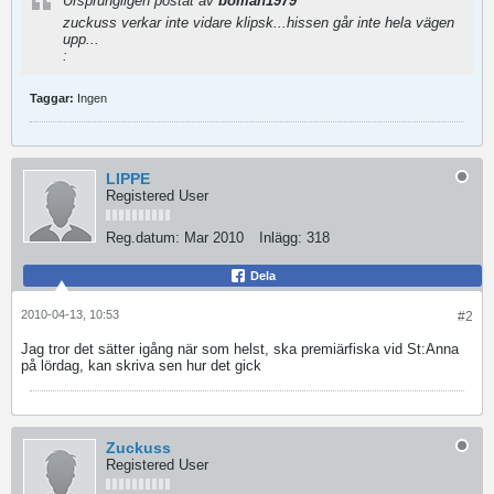
Ursprungligen postat av
boman1979
zuckuss verkar inte vidare klipsk...hissen går inte hela vägen
upp...
:
Taggar:
Ingen
LIPPE
Registered User
Reg.datum:
Mar 2010
Inlägg:
318
Dela
2010-04-13, 10:53
#2
Jag tror det sätter igång när som helst, ska premiärfiska vid St:Anna
på lördag, kan skriva sen hur det gick
Zuckuss
Registered User