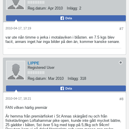
Reg.datum:
Apr 2010
Inlägg:
2
Dela
2010-04-17, 17:19
#7
var ute nån timme o jerka i motalaviken i blåsten. en 7.5 kgs blev
facit, annars inget.har inga bilder på den än, kommer kanske senare.
LIPPE
Registered User
Reg.datum:
Mar 2010
Inlägg:
318
Dela
2010-04-17, 18:21
#8
FAN vilken härlig premiär
Är hemma från premiärfisket i St:Annas skärgård nu och från
fisketävlingen Loftahammar pike open, kunde inte gått mycket bättre,
25 gäddor i båten, 5st över 5 kg med topp på 5,8kg och 94cm!