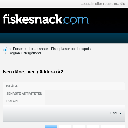
Logga in eller registrera dig
Forum
Lokalt snack - Fiskeplatser och hotspots
Region Östergötland
Isen däne, men gäddera rå?..
INLÄGG
SENASTE AKTIVITETEN
FOTON
Filter