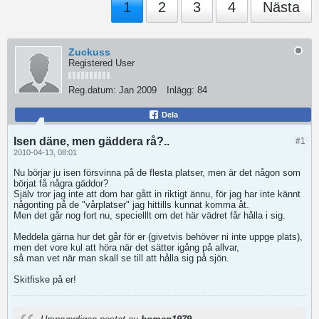
1
2
3
4
Nästa
Zuckuss
Registered User
Reg.datum:
Jan 2009
Inlägg:
84
Dela
Isen däne, men gäddera rå?..
#1
2010-04-13, 08:01
Nu börjar ju isen försvinna på de flesta platser, men är det någon som
börjat få några gäddor?
Själv tror jag inte att dom har gått in riktigt ännu, för jag har inte kännt
någonting på de "vårplatser" jag hittills kunnat komma åt.
Men det går nog fort nu, specielllt om det här vädret får hålla i sig.
Meddela gärna hur det går för er (givetvis behöver ni inte uppge plats),
men det vore kul att höra när det sätter igång på allvar,
så man vet när man skall se till att hålla sig på sjön.
Skitfiske på er!