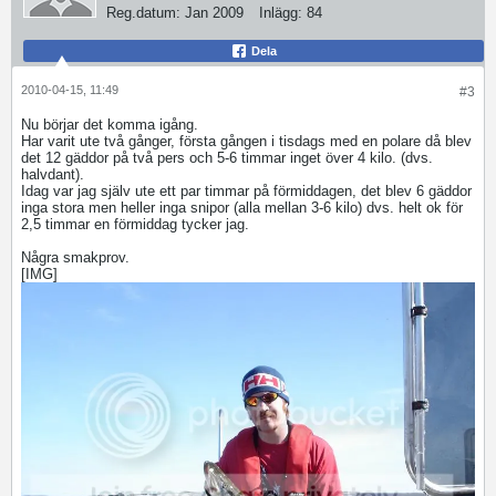
Reg.datum:
Jan 2009
Inlägg:
84
Dela
2010-04-15, 11:49
#3
Nu börjar det komma igång.
Har varit ute två gånger, första gången i tisdags med en polare då blev
det 12 gäddor på två pers och 5-6 timmar inget över 4 kilo. (dvs.
halvdant).
Idag var jag själv ute ett par timmar på förmiddagen, det blev 6 gäddor
inga stora men heller inga snipor (alla mellan 3-6 kilo) dvs. helt ok för
2,5 timmar en förmiddag tycker jag.
Några smakprov.
[IMG]