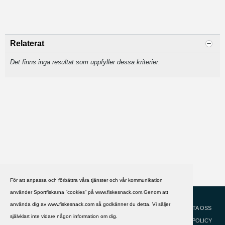
Relaterat
Det finns inga resultat som uppfyller dessa kriterier.
För att anpassa och förbättra våra tjänster och vår kommunikation
använder Sportfiskarna ”cookies” på www.fiskesnack.com.Genom att
HJÄLP
Svenska
använda dig av www.fiskesnack.com så godkänner du detta. Vi säljer
KONTAKTA OSS
självklart inte vidare någon information om dig.
COOKIEPOLICY