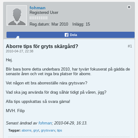
fohman
Registered User
Reg.datum:
Mar 2010
Inlägg:
15
Dela
Aborre tips för gryts skärgård?
#1
2010-04-27, 22:38
Hej.
Blir bara borre detta underbara 2010, har tyvärr fokuserat på gädda de
senaste åren och vet inga bra platser för aborre.
Vet någon ett bra aborreställe nära grytsvarv?
Vad ska jag använda för drag såhär tidigt på våren, jigg?
Alla tips uppskattas så svara gärna!
MVH. Filip
Senast ändrad av
fohman
;
2010-04-29, 16:13
.
Taggar:
aborre
,
gryt
,
grytsvarv
,
tips