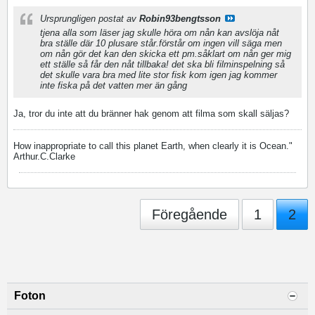
Ursprungligen postat av
Robin93bengtsson
tjena alla som läser jag skulle höra om nån kan avslöja nåt
bra ställe där 10 plusare står.förstår om ingen vill säga men
om nån gör det kan den skicka ett pm.såklart om nån ger mig
ett ställe så får den nåt tillbaka! det ska bli filminspelning så
det skulle vara bra med lite stor fisk
kom igen jag kommer
inte fiska på det vatten mer än gång
Ja, tror du inte att du bränner hak genom att filma som skall säljas?
How inappropriate to call this planet Earth, when clearly it is Ocean."
Arthur.C.Clarke
Föregående
1
2
Foton