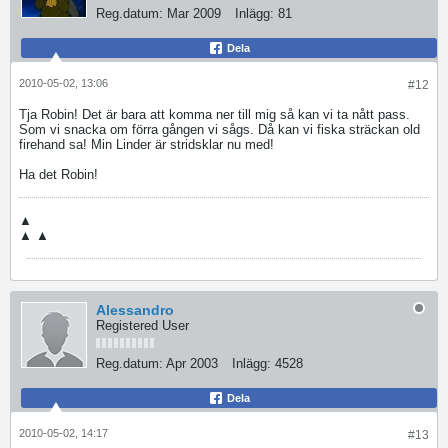
Reg.datum:
Mar 2009
Inlägg:
81
Dela
2010-05-02, 13:06
#12
Tja Robin! Det är bara att komma ner till mig så kan vi ta nått pass.
Som vi snacka om förra gången vi sågs. Då kan vi fiska sträckan old
firehand sa! Min Linder är stridsklar nu med!
Ha det Robin!
▲
▲ ▲
Alessandro
Registered User
Reg.datum:
Apr 2003
Inlägg:
4528
Dela
2010-05-02, 14:17
#13