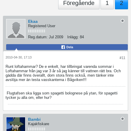
Föregående
1
2
Ekaa
Registered User
Reg.datum:
Jul 2009
Inlägg:
84
Dela
2010-04-30, 17:13
#11
Runt loftahammar? De e enkelt, har tillbringat varenda sommar i
Loftahammar från jag var 3 år så jag känner till vattnen rätt bra. Och
gädda där finns överallt, dom stora finns också, men tänker inte
avslöja mer än testa vasskanterna i Bågviken!!!
Flugtafsen ska ligga som spagetti bolognese på ytan, för spagetti
tycker ju alla om, eller hur?
Bambi
Kajakfiskare