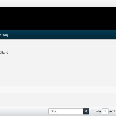
 sälj
ötland
Sida
av
1