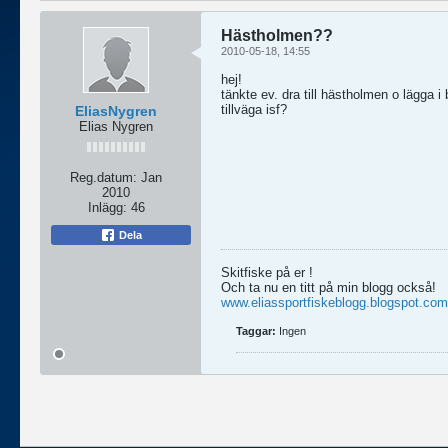
Hästholmen??
2010-05-18, 14:55
hej!
tänkte ev. dra till hästholmen o lägga i
tillväga isf?
EliasNygren
Elias Nygren
Reg.datum:
Jan
2010
Inlägg:
46
Dela
Skitfiske på er !
Och ta nu en titt på min blogg också!
www.eliassportfiskeblogg.blogspot.com
Taggar:
Ingen