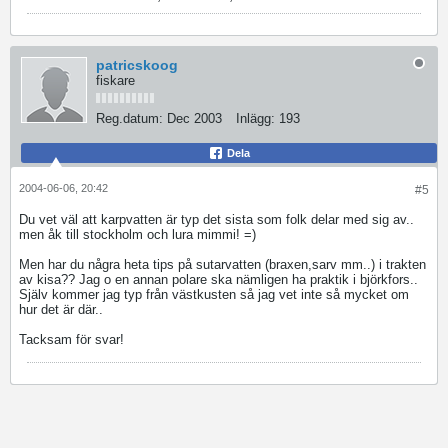
patricskoog
fiskare
Reg.datum:
Dec 2003
Inlägg:
193
Dela
2004-06-06, 20:42
#5
Du vet väl att karpvatten är typ det sista som folk delar med sig av..
men åk till stockholm och lura mimmi! =)
Men har du några heta tips på sutarvatten (braxen,sarv mm..) i trakten
av kisa?? Jag o en annan polare ska nämligen ha praktik i björkfors..
Själv kommer jag typ från västkusten så jag vet inte så mycket om
hur det är där..
Tacksam för svar!