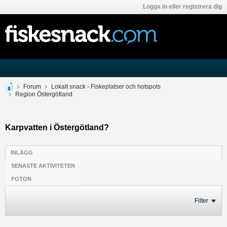
Logga in eller registrera dig
Forum
Lokalt snack - Fiskeplatser och hotspots
Region Östergötland
Karpvatten i Östergötland?
INLÄGG
SENASTE AKTIVITETEN
FOTON
Filter