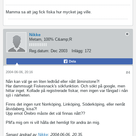
Mamma sa att jag fick fiska hur mycket jag ville.
Nikke
Metarn, 100% C&amp;R
Reg.datum:
Dec 2003
Inlägg:
172
Dela
2004-06-06, 20:16
#4
Nån kan väl ge en liten ledtråd eller nått åtminstone?!
Har dammsugit Fiskesnack's sökfunktion. Och sökt på google, men
hittar inget. Kollade på registrerade fiskar, men ingen var fångad i nån
sjö i närheten.
Finns det ingen runt Norrköping, Linköping, Söderköping, eller nerråt
åtvidaberg, kisa?!
Upp emot Örebro måste det väl finnas nått??
PM'a mig om ni vill hålla det hemligt för andra än mig.
Senast ändrad av
Nikke
;
2004-06-06, 20:35
.