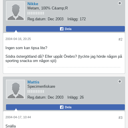
Nikke
Metarn, 100% C&amp;R
Reg.datum:
Dec 2003
Inlägg:
172
Dela
2004-04-16, 20:25
#2
Ingen som kan tipsa lite?
Södra östergötland då? Eller uppåt Örebro? (tyckte jag hörde någon på
sporting snacka om någon sjö)
Mattis
Specimenfiskare
Reg.datum:
Dec 2003
Inlägg:
26
Dela
2004-04-17, 10:44
#3
Snälla