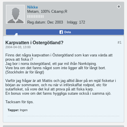
Nikke
Metarn, 100% C&amp;R
Reg.datum:
Dec 2003
Inlägg:
172
Dela
Karpvatten i Östergötland?
#1
2004-04-03, 13:00
Finns det några karpvatten i Östergötland som kan vara värda att
prova att fiska i?
Jag bor i norra östergötland, ett par mil ifrån Norrköping.
Vore bra om det fanns något som inte ligger allt för långt bort.
(Stockholm är för långt)
Varför jag frågar är att Mattis och jag alltid åker på en rejäl fisketur i
början av sommaren, och nu när vi införskaffat rodpod, etc för
sutarfisket, så vore det kul att prova på att fiska karp.
En bonus vore om det fanns hyggliga sutare också i samma sjö.
Tacksam för tips.
Taggar:
Ingen