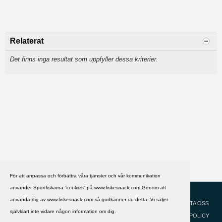
Relaterat
Det finns inga resultat som uppfyller dessa kriterier.
För att anpassa och förbättra våra tjänster och vår kommunikation
använder Sportfiskarna ”cookies” på www.fiskesnack.com.Genom att
HJÄLP
Svenska
använda dig av www.fiskesnack.com så godkänner du detta. Vi säljer
KONTAKTA OSS
självklart inte vidare någon information om dig.
COOKIEPOLICY