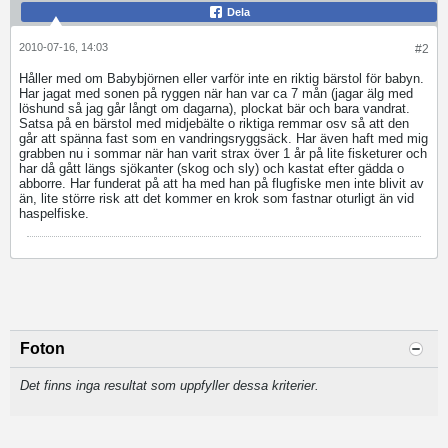
Dela
2010-07-16, 14:03
#2
Håller med om Babybjörnen eller varför inte en riktig bärstol för babyn.
Har jagat med sonen på ryggen när han var ca 7 mån (jagar älg med
löshund så jag går långt om dagarna), plockat bär och bara vandrat.
Satsa på en bärstol med midjebälte o riktiga remmar osv så att den
går att spänna fast som en vandringsryggsäck. Har även haft med mig
grabben nu i sommar när han varit strax över 1 år på lite fisketurer och
har då gått längs sjökanter (skog och sly) och kastat efter gädda o
abborre. Har funderat på att ha med han på flugfiske men inte blivit av
än, lite större risk att det kommer en krok som fastnar oturligt än vid
haspelfiske.
Foton
Det finns inga resultat som uppfyller dessa kriterier.