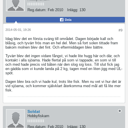
Reg.datum:
Feb 2010
Inlägg:
130
Dela
2014-05-01, 19:26
#9
Idag blev det en första sväng till området. Dagen började kall och
blåsig, och tyvärr frös man en hel del. Men så fort solen tittade fram
bakom molnen blev det fint. Och eftermiddagen blev bättre.
Tyvärr blev det ingen vidare fångst, vi hade lite hugg här och där, och
kontakt i alla sjöarna. Hade flertal på som vi tappade, en som vi till
och med hade precis vid båten när den slog sig loss. Till slut fick jag
en gädda som vi kunde landa på 2 kg, tagen med en liten jigg med UL-
spöt.
Dagen blev bra och vi hade kul, trots lite fisk. Men nu vet vi hur det är
vid sjöarna, och kommer självklart återkomma med mål att få lite mer
fisk.
Soldat
Hobbyfiskarn
Reg.datum:
Feb 2010
Inlägg:
130