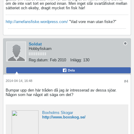
om de inte vart tort en period innan. Men inget slår svartåfisket mellan
sätteriet och ekeby, dragit mycket fin fisk här!
http://arnefansfiske.wordpress.com/
"Vad vore man utan fiske?"
Soldat
Hobbyfiskarn
Reg.datum:
Feb 2010
Inlägg:
130
Dela
2014-04-14, 16:48
#4
Bumpar upp den här tråden då jag är intresserad av dessa sjöar.
Någon som har något att säga om det?
Boxholms Skogar
http://www.boxskog.se/