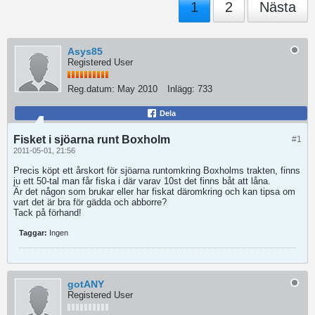
1
2
Nästa
Asys85
Registered User
Reg.datum:
May 2010
Inlägg:
733
Dela
Fisket i sjöarna runt Boxholm
#1
2011-05-01, 21:56
Precis köpt ett årskort för sjöarna runtomkring Boxholms trakten, finns
ju ett 50-tal man får fiska i där varav 10st det finns båt att låna.
Är det någon som brukar eller har fiskat däromkring och kan tipsa om
vart det är bra för gädda och abborre?
Tack på förhand!
Taggar:
Ingen
gotANY
Registered User