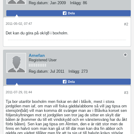
Reg.datum:
Jan 2009
Inlägg:
86
Dela
2011-05-02, 07:47
#2
Det kan du göra på ok/q8 i boxholm.
Arnefan
Registered User
Reg.datum:
Jul 2011
Inlägg:
273
Dela
2011-07-29, 01:44
#3
Tja bor utanför boxholm men fiskar en del i blåvik, mest i stora
jordgölen men iaf, om man vill fiska gädda/abborre så vill jag tipsa om
stensjön(båt) vill man komma dit svänger man av i Blåvika korset sen
följerskyltningen mot st.jordgölen sen tror jag de sitter en skylt där
båten är (kommer du till ett vindskydd och en vänstersväng har du åkt
förbi båten). Sen kan jag tipsa om Älmten, den e är rätt stor men de
finns en halvö som man kan gå ut till där man kan dra fin abbor och
gädda om vädret tillåter men för att ta sig ut till halvön krävs stövlar