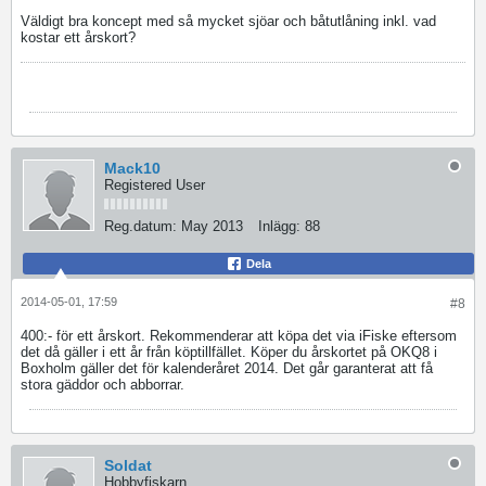
Väldigt bra koncept med så mycket sjöar och båtutlåning inkl. vad
kostar ett årskort?
Mack10
Registered User
Reg.datum:
May 2013
Inlägg:
88
Dela
2014-05-01, 17:59
#8
400:- för ett årskort. Rekommenderar att köpa det via iFiske eftersom
det då gäller i ett år från köptillfället. Köper du årskortet på OKQ8 i
Boxholm gäller det för kalenderåret 2014. Det går garanterat att få
stora gäddor och abborrar.
Soldat
Hobbyfiskarn