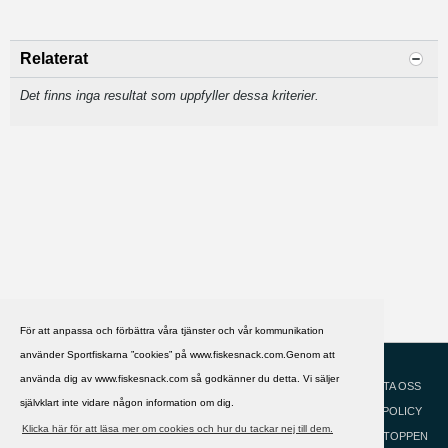
Relaterat
Det finns inga resultat som uppfyller dessa kriterier.
För att anpassa och förbättra våra tjänster och vår kommunikation
använder Sportfiskarna ”cookies” på www.fiskesnack.com.Genom att
HJÄLP
Svenska
använda dig av www.fiskesnack.com så godkänner du detta. Vi säljer
KONTAKTA OSS
självklart inte vidare någon information om dig.
COOKIEPOLICY
Klicka här för att läsa mer om cookies och hur du tackar nej till dem.
GÅ TILL TOPPEN