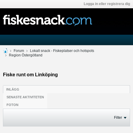
Logga in eller registrera dig
Forum
Lokalt snack - Fiskeplatser och hotspots
Region Östergötland
Fiske runt om Linköping
INLÄGG
SENASTE AKTIVITETEN
FOTON
Filter