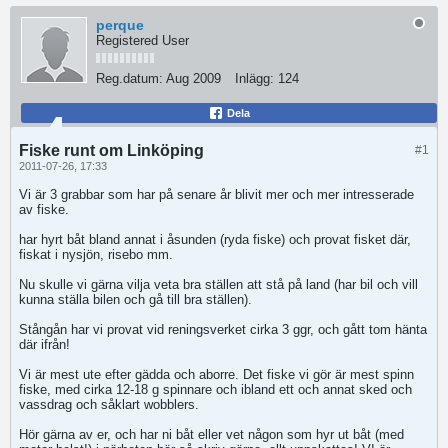
perque
Registered User
Reg.datum:
Aug 2009
Inlägg:
124
Dela
Fiske runt om Linköping
#1
2011-07-26, 17:33
Vi är 3 grabbar som har på senare år blivit mer och mer intresserade
av fiske.
har hyrt båt bland annat i åsunden (ryda fiske) och provat fisket där,
fiskat i nysjön, risebo mm.
Nu skulle vi gärna vilja veta bra ställen att stå på land (har bil och vill
kunna ställa bilen och gå till bra ställen).
Stångån har vi provat vid reningsverket cirka 3 ggr, och gått tom hänta
där ifrån!
Vi är mest ute efter gädda och aborre. Det fiske vi gör är mest spinn
fiske, med cirka 12-18 g spinnare och ibland ett och annat sked och
vassdrag och såklart wobblers.
Hör gärna av er, och har ni båt eller vet någon som hyr ut båt (med