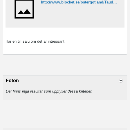
http://www.blocket.se/ostergotland/Tauda_435___Mercury_9_9hk___elmotor_mm_38993193.htm?ca=14&w=1&last=1
Har en till salu om det är intressant
Foton
Det finns inga resultat som uppfyller dessa kriterier.