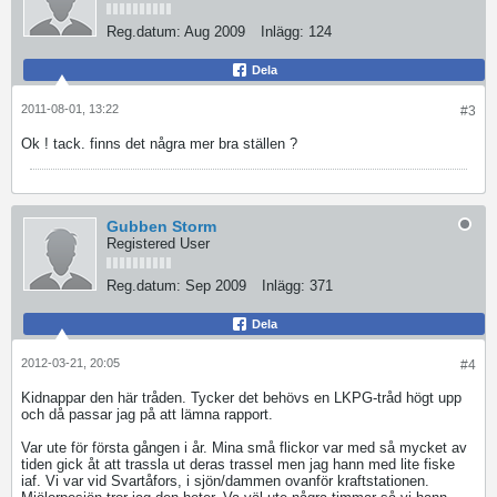
Reg.datum:
Aug 2009
Inlägg:
124
Dela
2011-08-01, 13:22
#3
Ok ! tack. finns det några mer bra ställen ?
Gubben Storm
Registered User
Reg.datum:
Sep 2009
Inlägg:
371
Dela
2012-03-21, 20:05
#4
Kidnappar den här tråden. Tycker det behövs en LKPG-tråd högt upp
och då passar jag på att lämna rapport.
Var ute för första gången i år. Mina små flickor var med så mycket av
tiden gick åt att trassla ut deras trassel men jag hann med lite fiske
iaf. Vi var vid Svartåfors, i sjön/dammen ovanför kraftstationen.