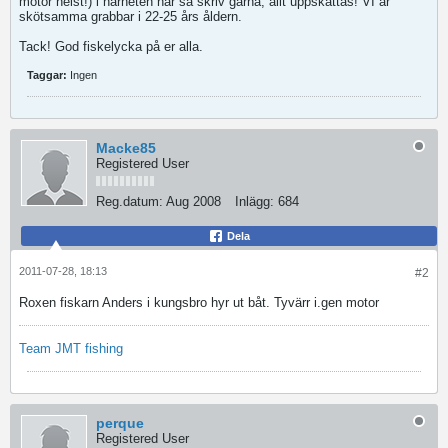
motor helst!) i närheten här så skriv gärna, allt uppskattas! VI är
skötsamma grabbar i 22-25 års åldern.
Tack! God fiskelycka på er alla.
Taggar:
Ingen
Macke85
Registered User
Reg.datum:
Aug 2008
Inlägg:
684
Dela
2011-07-28, 18:13
#2
Roxen fiskarn Anders i kungsbro hyr ut båt. Tyvärr i.gen motor
Team JMT fishing
perque
Registered User