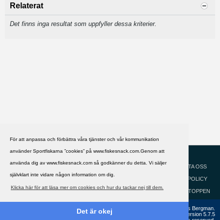
Relaterat
Det finns inga resultat som uppfyller dessa kriterier.
För att anpassa och förbättra våra tjänster och vår kommunikation
använder Sportfiskarna ”cookies” på www.fiskesnack.com.Genom att
HJÄLP
Svenska
använda dig av www.fiskesnack.com så godkänner du detta. Vi säljer
KONTAKTA OSS
självklart inte vidare någon information om dig.
COOKIEPOLICY
Klicka här för att läsa mer om cookies och hur du tackar nej till dem.
GÅ TILL TOPPEN
Copyright ©2002 - 2021, FiskeSnack.com. Grundad 2002 av Anders Bergman.
Det är okej
Powered by
vBulletin®
Version 5.7.5