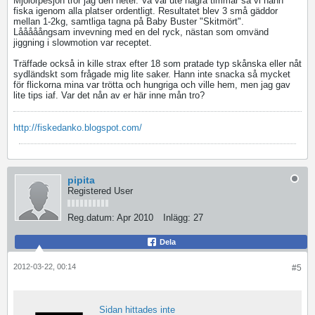
Mjölorpesjön tror jag den heter. Va väl ute några timmar så vi hann
fiska igenom alla platser ordentligt. Resultatet blev 3 små gäddor
mellan 1-2kg, samtliga tagna på Baby Buster "Skitmört".
Lååååångsam invevning med en del ryck, nästan som omvänd
jiggning i slowmotion var receptet.
Träffade också in kille strax efter 18 som pratade typ skånska eller nåt
sydländskt som frågade mig lite saker. Hann inte snacka så mycket
för flickorna mina var trötta och hungriga och ville hem, men jag gav
lite tips iaf. Var det nån av er här inne mån tro?
http://fiskedanko.blogspot.com/
pipita
Registered User
Reg.datum:
Apr 2010
Inlägg:
27
Dela
2012-03-22, 00:14
#5
Sidan hittades inte