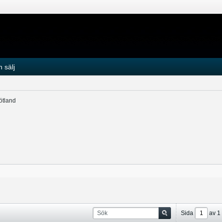
 sälj
ötland
Sida
av
1