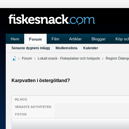
Hem
Film
Artiklar
Bloggar
Köp och
Forum
Senaste dygnets inlägg
Medlemslista
Kalender
Forum
Lokalt snack - Fiskeplatser och hotspots
Region Österg
Karpvatten i östergötland?
INLÄGG
SENASTE AKTIVITETEN
FOTON