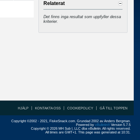
Relaterat
Det finns inga resultat som uppfyller dessa
kriterier.
HJÄLP
KONTAKTA OSS
COOKIEPOLICY
GÅ TILL TOPPEN
Copyright ©2002 - 2021, FiskeSnack.com. Grundad 2002 av Anders Bergman.
Powered by
vBulletin®
Version 5.7.5
Copyright © 2026 MH Sub I, LLC dba vBulletin. All rights reserved.
All times are GMT+1. This page was generated at 10:31.