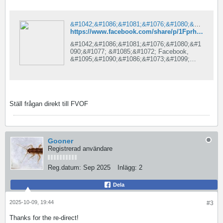
&#1042;&#1086;&#1081;&#1076;&#1080;&#1090;&#1077; &#1085;&#1072; Facebook
https://www.facebook.com/share/p/1Fprh42K83/
&#1042;&#1086;&#1081;&#1076;&#1080;&#1
090;&#1077; &#1085;&#1072; Facebook,
&#1095;&#1090;&#1086;&#1073;&#1099;
&#1086;&#1073;&#1097;&#1072;&#1090;&#1
100;&#1089;&#1103; &#1089;
&#1076;&#1088;&#1091;&#1079;&#1100;&#1
103;&#1084;&#1080;,
&#1088;&#1086;&#1076;&#1089;&#1090;&#1
Ställ frågan direkt till FVOF
074;&#1077;&#1085;&#1085;&#1080;&#1082;
&#1072;&#1084;&#1080; &#1080;
&#1079;&#1085;&#1072;&#1082;&#1086;&#1
084;&#1099;&#1084;&#1080;.
Gooner
Registrerad användare
Reg.datum:
Sep 2025
Inlägg:
2
Dela
2025-10-09, 19:44
#3
Thanks for the re-direct!