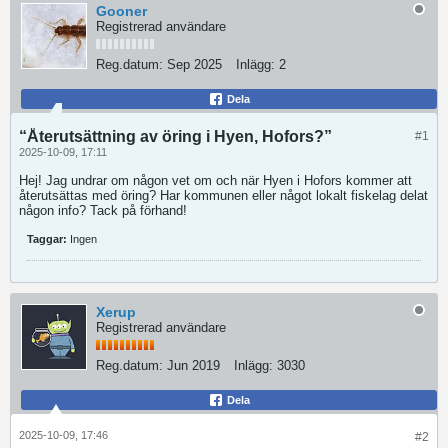
Gooner
Registrerad användare
Reg.datum:
Sep 2025
Inlägg:
2
Dela
“Återutsättning av öring i Hyen, Hofors?”
#1
2025-10-09, 17:11
Hej! Jag undrar om någon vet om och när Hyen i Hofors kommer att
återutsättas med öring? Har kommunen eller något lokalt fiskelag delat
någon info? Tack på förhand!
Taggar:
Ingen
Xerup
Registrerad användare
Reg.datum:
Jun 2019
Inlägg:
3030
Dela
2025-10-09, 17:46
#2