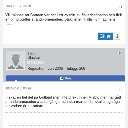
2024-01-17, 22:08
#3
Vill minnas att Broman var där i ett avsnitt av fiskedestination och fick
en öring utefter strandpromenaden. Strax efter "kallis" om jag mins
rätt.
1
Gillar
Tovi
Slacker
Reg.datum:
Jun 2006
Inlägg:
269
Dela
2024-01-18, 08:24
#4
Fiskat en hel del på Gotland men inte direkt inne i Visby, men har gått
strandpromenaden x antal gånger och ska man ut där skulle jag säga
att vadare är ett måste.