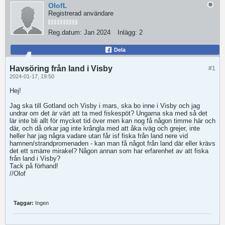
OIofL
Registrerad användare
Reg.datum:
Jan 2024
Inlägg:
2
Dela
Havsöring från land i Visby
#1
2024-01-17, 19:50
Hej!
Jag ska till Gotland och Visby i mars, ska bo inne i Visby och jag
undrar om det är värt att ta med fiskespöt? Ungarna ska med så det
lär inte bli allt för mycket tid över men kan nog få någon timme här och
där, och då orkar jag inte krångla med att åka iväg och grejer, inte
heller har jag några vadare utan får isf fiska från land nere vid
hamnen/strandpromenaden - kan man få något från land där eller krävs
det ett smärre mirakel? Någon annan som har erfarenhet av att fiska
från land i Visby?
Tack på förhand!
//Olof
Taggar:
Ingen