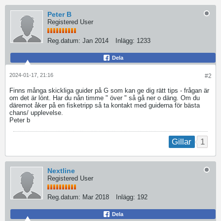
Peter B
Registered User
Reg.datum:
Jan 2014
Inlägg:
1233
Dela
2024-01-17, 21:16
#2
Finns många skickliga guider på G som kan ge dig rätt tips - frågan är
om det är lönt. Har du nån timme " över " så gå ner o däng. Om du
däremot åker på en fisketripp så ta kontakt med guiderna för bästa
chans/ upplevelse.
Peter b
1
Gillar
Nextline
Registered User
Reg.datum:
Mar 2018
Inlägg:
192
Dela