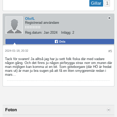
1
Gillar
OIofL
Registrerad användare
Reg.datum:
Jan 2024
Inlägg:
2
Dela
2024-01-18, 20:32
#5
Tack för svaren! Ja alltså jag har ju sett folk fiska där med vadare
någon gång. Och det finns ju någon pir/brygga strax norr om muren där
man möjligen kan komma ut en bit. Som göteborgare (där HÖ är fredat
mars ut) är man ju bra sugen på att få en liten smygpremiär redan i
mars…
Foton