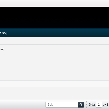
 sälj
ping
Sida
av
1