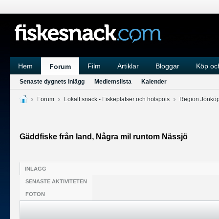
Hem
Film
Artiklar
Bloggar
Köp och
Forum
Senaste dygnets inlägg
Medlemslista
Kalender
Forum
Lokalt snack - Fiskeplatser och hotspots
Region Jönkö
Gäddfiske från land, Några mil runtom Nässjö
INLÄGG
SENASTE AKTIVITETEN
FOTON