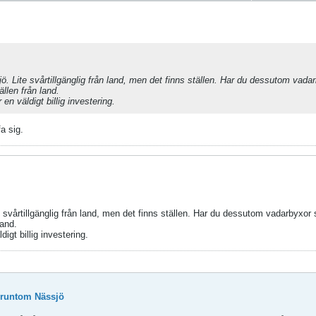
jö. Lite svårtillgänglig från land, men det finns ställen. Har du dessutom vadar
len från land.
n väldigt billig investering.
fa sig.
e svårtillgänglig från land, men det finns ställen. Har du dessutom vadarbyxor s
and.
igt billig investering.
l runtom Nässjö