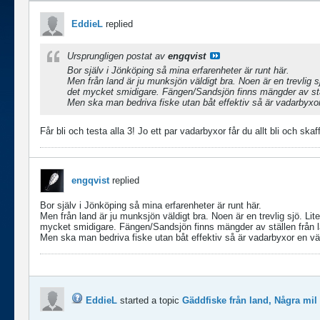
EddieL
replied
Ursprungligen postat av
engqvist
Bor själv i Jönköping så mina erfarenheter är runt här.
Men från land är ju munksjön väldigt bra. Noen är en trevlig s
det mycket smidigare. Fängen/Sandsjön finns mängder av stäl
Men ska man bedriva fiske utan båt effektiv så är vadarbyxor e
Får bli och testa alla 3! Jo ett par vadarbyxor får du allt bli och skaf
engqvist
replied
Bor själv i Jönköping så mina erfarenheter är runt här.
Men från land är ju munksjön väldigt bra. Noen är en trevlig sjö. Lit
mycket smidigare. Fängen/Sandsjön finns mängder av ställen från l
Men ska man bedriva fiske utan båt effektiv så är vadarbyxor en väld
EddieL
started a topic
Gäddfiske från land, Några mi