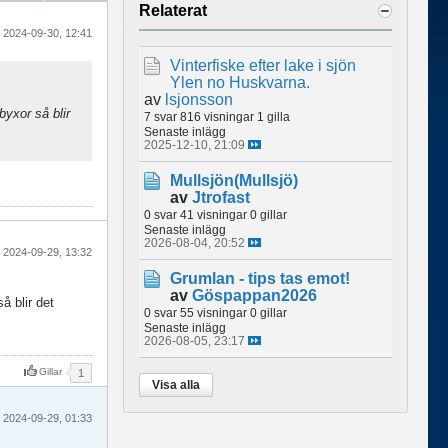
Relaterat
2024-09-30, 12:41
Vinterfiske efter lake i sjön
Ylen no Huskvarna.
av
lsjonsson
byxor så blir
7 svar
816 visningar
1 gilla
Senaste inlägg
2025-12-10, 21:09
Mullsjön(Mullsjö)
av
Jtrofast
0 svar
41 visningar
0 gillar
Senaste inlägg
2026-08-04, 20:52
2024-09-29, 13:32
Grumlan - tips tas emot!
av
Göspappan2026
å blir det
0 svar
55 visningar
0 gillar
Senaste inlägg
2026-08-05, 23:17
Gillar
1
Visa alla
2024-09-29, 01:33