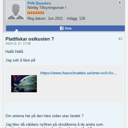
PrN-Sweden
Nördig Tillsyningsman !
Reg.datum:
Jun 2021
Inlägg:
126
Dela
Plattfiskar ostkusten ?
#1
2024-11-17, 17:08
Hallå Hallå
Jag satt å läse på
https://www.havochvatten.se/arter-och-livsmiljoer/fakta-om-arter-och-livsmiljoer/fiskar-och-skaldjur/fiskar-och-skaldjur-i-sodra-ostersjon-och-oresund.html?query=*%3A*
Om arterna här på den hära sidan utav landet ?
Jag blev då väldans nyfiken på skrubborna å de andra som