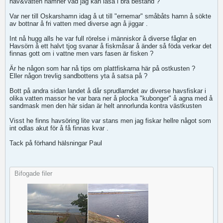
hav&vatten nämner vad jag kan läsa i bra bestånd ?
Var ner till Oskarshamn idag å ut till "ernemar" småbåts hamn å sökte
av bottnar å fri vatten med diverse agn å jiggar .
Int nå hugg alls he var full rörelse i människor å diverse fåglar en
Havsörn å ett halvt tjog svanar å fiskmåsar å änder så föda verkar det
finnas gott om i vattne men vars fasen är fisken ?
Är he någon som har nå tips om plattfiskarna här på ostkusten ?
Eller någon trevlig sandbottens yta å satsa på ?
Bott på andra sidan landet å dår sprudlarndet av diverse havsfiskar i
olika vatten massor he var bara ner å plocka "kubonger" å agna med å
sandmask men den här sidan är helt annorlunda kontra västkusten
Visst he finns havsöring lite var stans men jag fiskar hellre något som
int odlas akut för å få finnas kvar .
Tack på förhand hälsningar Paul
Bifogade filer