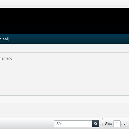
 sälj
manland
Sida
av
1