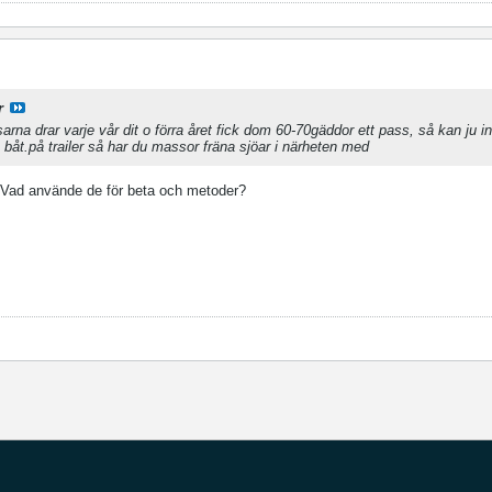
r
arna drar varje vår dit o förra året fick dom 60-70gäddor ett pass, så kan ju i
u båt.på trailer så har du massor fräna sjöar i närheten med
 Vad använde de för beta och metoder?