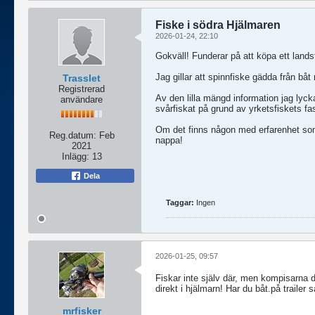
Fiske i södra Hjälmaren
2026-01-24, 22:10
Gokväll! Funderar på att köpa ett lands
Jag gillar att spinnfiske gädda från båt
Trasslet
Registrerad
Av den lilla mängd information jag lycka
användare
svårfiskat på grund av yrketsfiskets fa
Om det finns någon med erfarenhet som
Reg.datum:
Feb
nappa!
2021
Inlägg:
13
Dela
Taggar:
Ingen
2026-01-25, 09:57
Fiskar inte själv där, men kompisarna dr
direkt i hjälmarn! Har du båt.på trailer
mrfisker