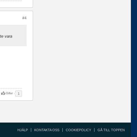
#4
nte vara
Gillar
1
HJÄLP
KONTAKTA OSS
COOKIEPOLICY
GÅ TILL TOPPEN