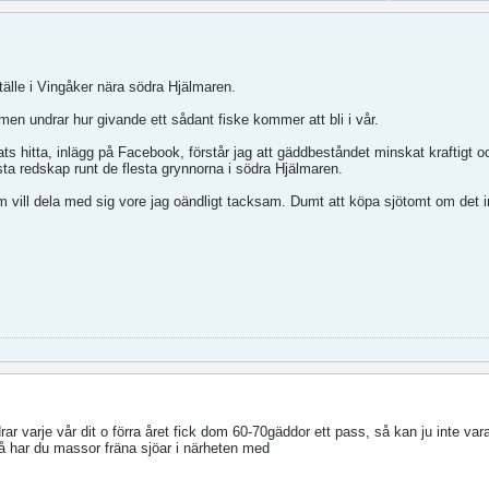
tälle i Vingåker nära södra Hjälmaren.
 men undrar hur givande ett sådant fiske kommer att bli i vår.
ts hitta, inlägg på Facebook, förstår jag att gäddbeståndet minskat kraftigt oc
sta redskap runt de flesta grynnorna i södra Hjälmaren.
 vill dela med sig vore jag oändligt tacksam. Dumt att köpa sjötomt om det 
ar varje vår dit o förra året fick dom 60-70gäddor ett pass, så kan ju inte var
 så har du massor fräna sjöar i närheten med