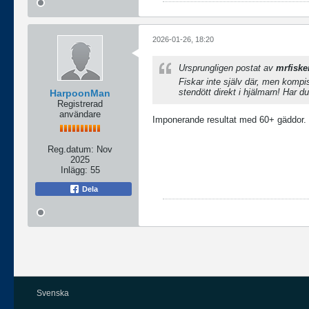
2026-01-26, 18:20
Ursprungligen postat av
mrfiske
Fiskar inte själv där, men kompis
stendött direkt i hjälmarn! Har d
HarpoonMan
Registrerad
användare
Imponerande resultat med 60+ gäddor.
Reg.datum:
Nov
2025
Inlägg:
55
Dela
Svenska