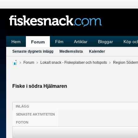
Hem
Film
Artiklar
Bloggar
Köp och
Forum
Senaste dygnets inlägg
Medlemslista
Kalender
Forum
Lokalt snack - Fiskeplatser och hotspots
Region Söder
Fiske i södra Hjälmaren
INLÄGG
SENASTE AKTIVITETEN
FOTON