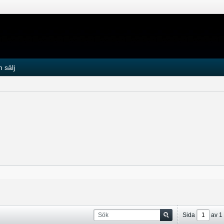
 sälj
Sida
av
1