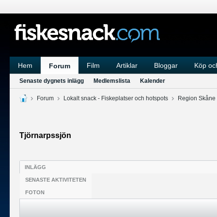
Hem
Film
Artiklar
Bloggar
Köp och
Forum
Senaste dygnets inlägg
Medlemslista
Kalender
Forum
Lokalt snack - Fiskeplatser och hotspots
Region Skåne
Tjörnarpssjön
INLÄGG
SENASTE AKTIVITETEN
FOTON