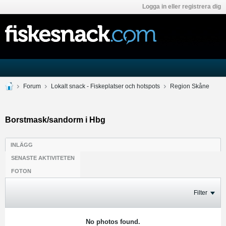
Logga in eller registrera dig
Forum
Lokalt snack - Fiskeplatser och hotspots
Region Skåne
Borstmask/sandorm i Hbg
INLÄGG
SENASTE AKTIVITETEN
FOTON
Filter
No photos found.