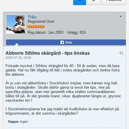
TiSo
Registered User
Reg.datum:
Jan 2003
Inlägg:
815
Dela
Abborre Sthlms skärgård - tips önskas
#1
2025-07-15, 18:59
Fiskade mycket i Sthlms skärgård för 40 - 50 år sedan, men då bara
gädda. Har nu fått tillgång till båt i södra skärgården och tänkte fiska
lite abborre.
Är ju van vid abborrfiske i Stockholms insjöar, men känner mig helt
borta i skärgården. Skulle därför gärna ta emot lite tips, inte på
specifika platser, utan mer generellt vilka ställen sommarabborren
håller till på. Är det grunda marer, vikar, djupbranter längre ut, grynnor,
vasskanter etc?
I Stockholmssjöarna har jag märkt att kvällsfiske är mer effektivt på
högsommaren, är det samma i skärgården?
Taggar:
Ingen