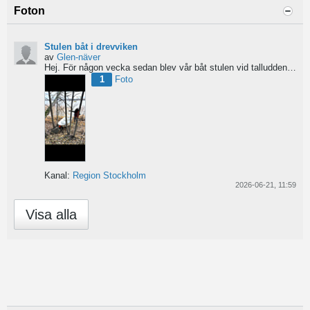
Foton
Stulen båt i drevviken
av
Glen-näver
Hej. För någon vecka sedan blev vår båt stulen vid talludden i sköndal. Det är ingen vacker historia...
1
Foto
Kanal:
Region Stockholm
2026-06-21, 11:59
Visa alla