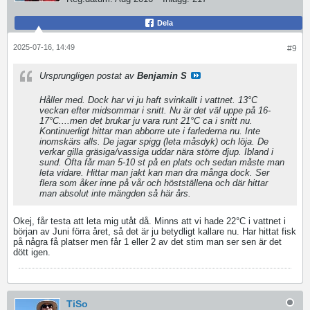
Dela
2025-07-16, 14:49
#9
Ursprungligen postat av
Benjamin S
Håller med. Dock har vi ju haft svinkallt i vattnet. 13°C
veckan efter midsommar i snitt. Nu är det väl uppe på 16-
17°C....men det brukar ju vara runt 21°C ca i snitt nu.
Kontinuerligt hittar man abborre ute i farlederna nu. Inte
inomskärs alls. De jagar spigg (leta måsdyk) och löja. De
verkar gilla gräsiga/vassiga uddar nära större djup. Ibland i
sund. Ofta får man 5-10 st på en plats och sedan måste man
leta vidare. Hittar man jakt kan man dra många dock. Ser
flera som åker inne på vår och höstställena och där hittar
man absolut inte mängden så här års.
Okej, får testa att leta mig utåt då. Minns att vi hade 22°C i vattnet i
början av Juni förra året, så det är ju betydligt kallare nu. Har hittat fisk
på några få platser men får 1 eller 2 av det stim man ser sen är det
dött igen.
TiSo