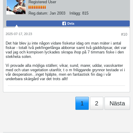
Registered User
Reg.datum:
Jan 2003
Inlägg:
815
Dela
2025-07-17, 20:23
#10
Det här blev ju inte någon vidare fisketur idag om man mäter i antal
fiskar - totalt två pekfingerlånga abborrar samt två gäddslipsar, det var
vad jag och kompisen lyckades skrapa ihop på 7 timmars fiske i den
stekheta solen.
Vi provade alla möjliga ställen; vikar, sund, marer, uddar, vasskanter
med och utan vegetation utanför, t o m friliggande grynnor testade vi i
vår desperation...inget hjälpte, men en fantastisk fin dag i vår
underbara skärgård var det trots allt!
1
2
Nästa