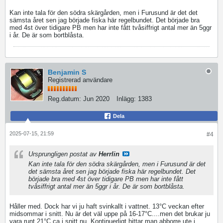
Kan inte tala för den södra skärgården, men i Furusund är det det
sämsta året sen jag började fiska här regelbundet. Det började bra
med 4st över tidigare PB men har inte fått tvåsiffrigt antal mer än 5ggr
i år. De är som bortblåsta.
Benjamin S
Registrerad användare
Reg.datum:
Jun 2020
Inlägg:
1383
Dela
2025-07-15, 21:59
#4
Ursprungligen postat av
Herrlin
Kan inte tala för den södra skärgården, men i Furusund är det
det sämsta året sen jag började fiska här regelbundet. Det
började bra med 4st över tidigare PB men har inte fått
tvåsiffrigt antal mer än 5ggr i år. De är som bortblåsta.
Håller med. Dock har vi ju haft svinkallt i vattnet. 13°C veckan efter
midsommar i snitt. Nu är det väl uppe på 16-17°C....men det brukar ju
vara runt 21°C ca i snitt nu. Kontinuerligt hittar man abborre ute i