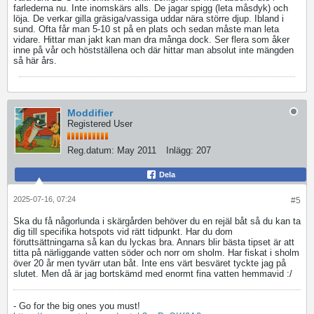
farlederna nu. Inte inomskärs alls. De jagar spigg (leta måsdyk) och
löja. De verkar gilla gräsiga/vassiga uddar nära större djup. Ibland i
sund. Ofta får man 5-10 st på en plats och sedan måste man leta
vidare. Hittar man jakt kan man dra många dock. Ser flera som åker
inne på vår och höstställena och där hittar man absolut inte mängden
så här års.
Moddifier
Registered User
Reg.datum:
May 2011
Inlägg:
207
Dela
2025-07-16, 07:24
#5
Ska du få någorlunda i skärgården behöver du en rejäl båt så du kan ta
dig till specifika hotspots vid rätt tidpunkt. Har du dom
föruttsättningarna så kan du lyckas bra. Annars blir bästa tipset är att
titta på närliggande vatten söder och norr om sholm. Har fiskat i sholm
över 20 år men tyvärr utan båt. Inte ens värt besväret tyckte jag på
slutet. Men då är jag bortskämd med enormt fina vatten hemmavid :/
- Go for the big ones you must!