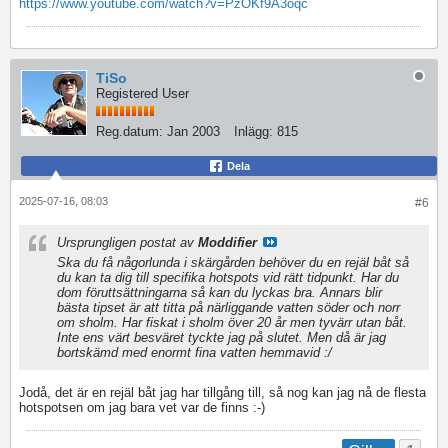
https://www.youtube.com/watch?v=PzOKf9A3oqc
TiSo
Registered User
Reg.datum:
Jan 2003
Inlägg:
815
Dela
2025-07-16, 08:03
#6
Ursprungligen postat av
Moddifier
Ska du få någorlunda i skärgården behöver du en rejäl båt så
du kan ta dig till specifika hotspots vid rätt tidpunkt. Har du
dom föruttsättningarna så kan du lyckas bra. Annars blir
bästa tipset är att titta på närliggande vatten söder och norr
om sholm. Har fiskat i sholm över 20 år men tyvärr utan båt.
Inte ens värt besväret tyckte jag på slutet. Men då är jag
bortskämd med enormt fina vatten hemmavid :/
Jodå, det är en rejäl båt jag har tillgång till, så nog kan jag nå de flesta
hotspotsen om jag bara vet var de finns :-)