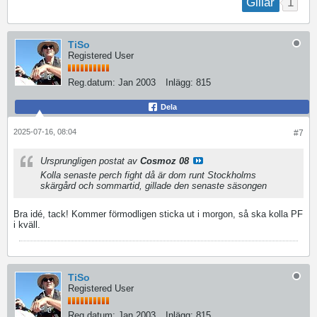
1
Gillar
TiSo
Registered User
Reg.datum:
Jan 2003
Inlägg:
815
Dela
2025-07-16, 08:04
#7
Ursprungligen postat av
Cosmoz 08
Kolla senaste perch fight då är dom runt Stockholms
skärgård och sommartid, gillade den senaste säsongen
Bra idé, tack! Kommer förmodligen sticka ut i morgon, så ska kolla PF
i kväll.
TiSo
Registered User
Reg.datum:
Jan 2003
Inlägg:
815