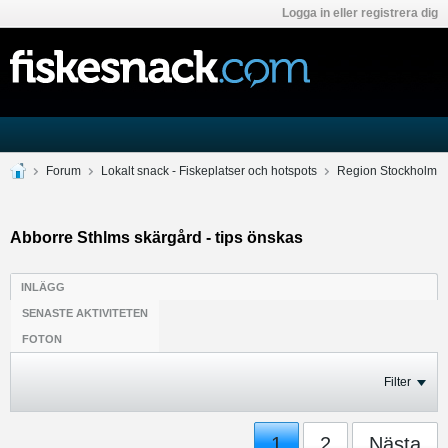
Logga in eller registrera dig
Forum
Lokalt snack - Fiskeplatser och hotspots
Region Stockholm
Abborre Sthlms skärgård - tips önskas
INLÄGG
SENASTE AKTIVITETEN
FOTON
Filter
1
2
Nästa