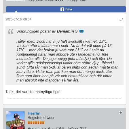
Dela
2025-07-16, 08:07
#8
Ursprungligen postat av
Benjamin S
Håller med. Dock har vi ju haft svinkallt i vattnet. 13°C
veckan efter midsommar i snitt. Nu är det väl uppe på 16-
17°C....men det brukar ju vara runt 21°C ca i snitt nu.
Kontinuerligt hittar man abborre ute i farlederna nu. Inte
inomskärs alls. De jagar spigg (leta måsdyk) och löja. De
verkar gilla gräsiga/vassiga uddar nära större djup. Ibland i
sund. Ofta får man 5-10 st på en plats och sedan måste man
leta vidare. Hittar man jakt kan man dra många dock. Ser
flera som åker inne på vår och höstställena och där hittar
man absolut inte mängden så här års.
Tack, det var lite matnyttiga tips!
Herrlin
Registered User
Reg.datum:
Aug 2016
Inlägg:
217