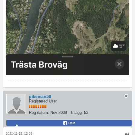
pikeman59
Registered User
Reg.datum:
Nov 2008
Inlägg:
53
Dela
2021-11-15, 12:03
#4