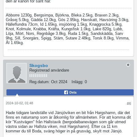
den är kanon för sånt här.
Abborre 1230g, Bergsimpa, Björkna, Bleka 2.5kg, Braxen 2.3kg,
Gråsej 5.0kg, Gädda 12.0kg, Gös 2.95kg, Havskatt, Havsöring 3.0kg,
Hälleflundra 73cm, Id 1.65kg, insjööring 1.5kg, Knaggrocka 5.9kg,
Knot, Kolmule, Krabba, Kräfta, Kungsfisk 1.0kg, Lake 820g, Lubb,
Löja, Mört, Nors, Regnbåge 3.8kg, Ruda 1.5kg, Sandskädda, Sarv
9hg, Sill, Snorgärs, Spigg, Stäm, Sutare 2.48kg, Torsk 8.0kg, Vimma,
Ål 1.65kg.
Skogsbo
Registrerad användare
Reg.datum:
Oct 2024
Inlägg:
0
Dela
2024-10-02, 01:48
#6
Hade tidigare landställe vid Järsjöviken en bit från Hargshamn, där det
finns en naturramp som är åtkomlig för allmänheten. För att komma dit
kör "Kustvägen" från Hallstavik (bergodalbanevägen som går utmed
västra sidan av Hallsta viken, mot Hargshamn). Efter ca 11 km
kommer du till Boda, sväng höger in på grusväg, skylt mot Järsjö.