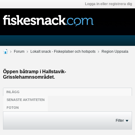
Logga in eller registrera dig
Forum
Lokalt snack - Fiskeplatser och hotspots
Region Uppsala
Öppen båtramp i Hallstavik-
Grisslehamnsområdet.
INLÄGG
SENASTE AKTIVITETEN
FOTON
Filter