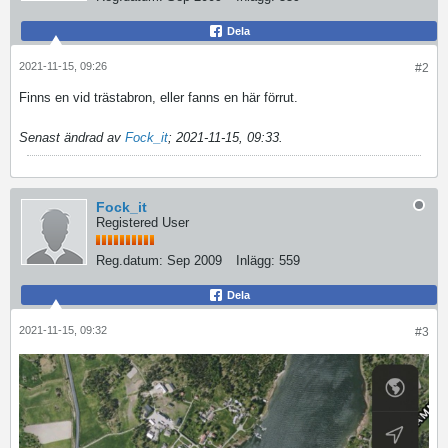
Dela
2021-11-15, 09:26
#2
Finns en vid trästabron, eller fanns en här förrut.
Senast ändrad av
Fock_it
;
2021-11-15, 09:33
.
Fock_it
Registered User
Reg.datum:
Sep 2009
Inlägg:
559
Dela
2021-11-15, 09:32
#3