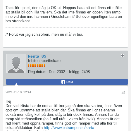
Tack för tipset, den såg ju OK ut. Hoppas bara att det finns ett ställe
att ställa bil och lilla trailern. Ska det inte finnas en öppen liten ramp
inne vid den inre hamnen i Grisslehamn? Behöver egentligen bara en
bra strandkant.
// Förut var jag schizofren, men nu mår vi bra.
kenta_85
Inbiten sportfiskare
Reg.datum:
Dec 2002
Inlägg:
2498
Dela
2021-11-18, 22:41
#5
Hej
Den vid trästa har de ordnat till tror jag så den ska va bra, finns även
gott om utrymme att ställa bilen där. Ska finnas en i grisslehamn
också men dålig koll på den, ståyta bör dock finnas. Annars har du
ramp vid strömsviken (ca 1 mil utåt i viken från hvik). Annars är det
rätt klent med öppna ramper, finns gott om ramper med alla hör till
olika båtklubbar. Kolla
http://www.batramper.se/karta