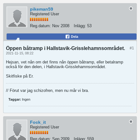
pikeman59
Registered User
Reg.datum:
Nov 2008
Inlägg:
53
Dela
Öppen båtramp i Hallstavik-Grisslehamnsområdet.
#1
2021-11-15, 08:22
Hejsan, vet nån om det finns nån öppen båtramp, eller betalramp
också för den delen, i Hallstavik-Grisslehamnsområdet.
Skitfiske på Er.
// Förut var jag schizofren, men nu mår vi bra.
Taggar:
Ingen
Fock_it
Registered User
Reg.datum:
Sep 2009
Inlägg:
559