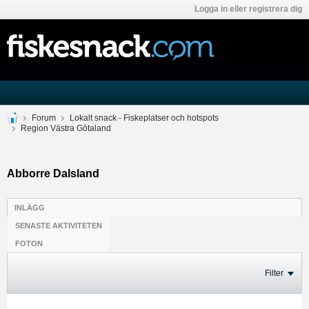
Logga in eller registrera dig
Forum
Lokalt snack - Fiskeplatser och hotspots
Region Västra Götaland
Abborre Dalsland
INLÄGG
SENASTE AKTIVITETEN
FOTON
Filter