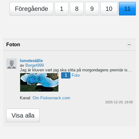
Föregående
1
8
9
10
11
Foton
Ismeteställe
av
Berget999
Jag är kluven vart jag ska sitta på morgondagens premiär ismete tur. Ge gärna tips på vart ni hade satt...
1
Foto
Kanal:
Om Fiskesnack.com
2025-12-29, 19:08
Visa alla