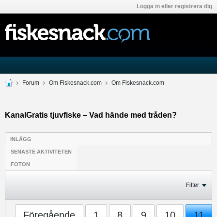
Logga in eller registrera dig
Forum
Om Fiskesnack.com
Om Fiskesnack.com
KanalGratis tjuvfiske – Vad hände med tråden?
INLÄGG
SENASTE AKTIVITETEN
FOTON
Filter
Föregående
1
8
9
10
11