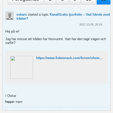
oskars
started a topic
KanalGratis tjuvfiske – Vad hände med
tråden?
2017-12-05, 20:19
Hej på er!
Jag har missat att tråden har försvunnit. Vart har den tagit vägen och
varför?
https://www.fiskesnack.com/forum/showthread.php/193989-Kanalgratis-tjuvfiske
/ Oskar
Taggar:
Ingen