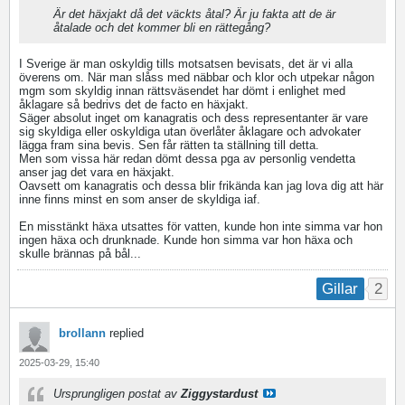
Är det häxjakt då det väckts åtal? Är ju fakta att de är
åtalade och det kommer bli en rättegång?
I Sverige är man oskyldig tills motsatsen bevisats, det är vi alla
överens om. När man slåss med näbbar och klor och utpekar någon
mgm som skyldig innan rättsväsendet har dömt i enlighet med
åklagare så bedrivs det de facto en häxjakt.
Säger absolut inget om kanagratis och dess representanter är vare
sig skyldiga eller oskyldiga utan överlåter åklagare och advokater
lägga fram sina bevis. Sen får rätten ta ställning till detta.
Men som vissa här redan dömt dessa pga av personlig vendetta
anser jag det vara en häxjakt.
Oavsett om kanagratis och dessa blir frikända kan jag lova dig att här
inne finns minst en som anser de skyldiga iaf.
En misstänkt häxa utsattes för vatten, kunde hon inte simma var hon
ingen häxa och drunknade. Kunde hon simma var hon häxa och
skulle brännas på bål...
2
Gillar
brollann
replied
2025-03-29, 15:40
Ursprungligen postat av
Ziggystardust