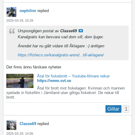
nephilim
replied
2025-03-29, 15:29
Ursprungligen postat av
Classe69
Kanalgratis kan besvara vad dom vill, dom ljuger.
Ärendet har nu gått vidare till Åklagare :-) äntligen
https://fisheco.se/kanalgratis-arend...till-aklagare/
Det finns ännu färskare nyheter.
Åtal för fiskebrott – Youtube-filmare nekar
https://www.svt.se
Åtal för brott mot fiskelagen: Kvinnan och mannen
spelade in fiskefilm i Jämtland utan giltiga fiskekort. De nekar till
brott.
1
Gillar
Classe69
replied
2025-03-29, 14:06