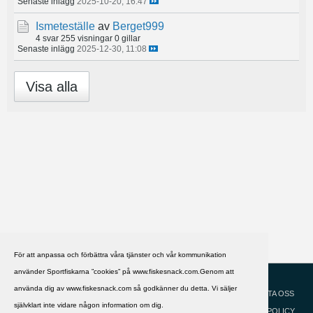
Senaste inlägg
2025-10-20, 16:47
Ismeteställe
av
Berget999
4 svar
255 visningar
0 gillar
Senaste inlägg
2025-12-30, 11:08
Visa alla
För att anpassa och förbättra våra tjänster och vår kommunikation
använder Sportfiskarna ”cookies” på www.fiskesnack.com.Genom att
HJÄLP
Svenska
använda dig av www.fiskesnack.com så godkänner du detta. Vi säljer
KONTAKTA OSS
självklart inte vidare någon information om dig.
COOKIEPOLICY