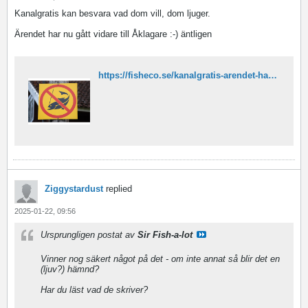
Kanalgratis kan besvara vad dom vill, dom ljuger.
Ärendet har nu gått vidare till Åklagare :-) äntligen
https://fisheco.se/kanalgratis-arendet-har-gatt-vidare-till-aklagare/
Ziggystardust
replied
2025-01-22, 09:56
Ursprungligen postat av
Sir Fish-a-lot
Vinner nog säkert något på det - om inte annat så blir det en
(ljuv?) hämnd?
Har du läst vad de skriver?