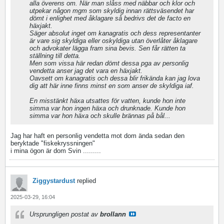
alla överens om. När man slåss med näbbar och klor och
utpekar någon mgm som skyldig innan rättsväsendet har
dömt i enlighet med åklagare så bedrivs det de facto en
häxjakt.
Säger absolut inget om kanagratis och dess representanter
är vare sig skyldiga eller oskyldiga utan överlåter åklagare
och advokater lägga fram sina bevis. Sen får rätten ta
ställning till detta.
Men som vissa här redan dömt dessa pga av personlig
vendetta anser jag det vara en häxjakt.
Oavsett om kanagratis och dessa blir frikända kan jag lova
dig att här inne finns minst en som anser de skyldiga iaf.
En misstänkt häxa utsattes för vatten, kunde hon inte
simma var hon ingen häxa och drunknade. Kunde hon
simma var hon häxa och skulle brännas på bål...
Jag har haft en personlig vendetta mot dom ända sedan den
beryktade "fiskekryssningen"
i mina ögon är dom Svin .........
Ziggystardust
replied
2025-03-29, 16:04
Ursprungligen postat av
brollann