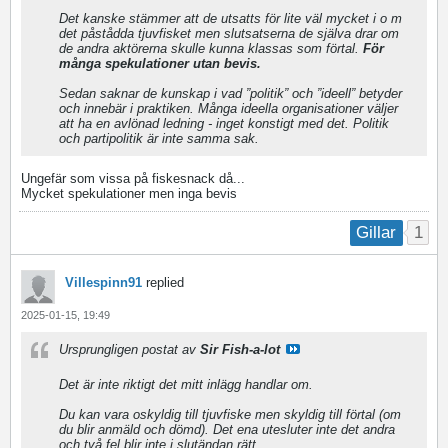
Det kanske stämmer att de utsatts för lite väl mycket i o m
det påstådda tjuvfisket men slutsatserna de själva drar om
de andra aktörerna skulle kunna klassas som förtal.
För
många spekulationer utan bevis.
Sedan saknar de kunskap i vad ”politik” och ”ideell” betyder
och innebär i praktiken. Många ideella organisationer väljer
att ha en avlönad ledning - inget konstigt med det. Politik
och partipolitik är inte samma sak.
Ungefär som vissa på fiskesnack då...
Mycket spekulationer men inga bevis
1
Gillar
Villespinn91
replied
2025-01-15, 19:49
Ursprungligen postat av
Sir Fish-a-lot
Det är inte riktigt det mitt inlägg handlar om.
Du kan vara oskyldig till tjuvfiske men skyldig till förtal (om
du blir anmäld och dömd). Det ena utesluter inte det andra
och två fel blir inte i slutändan rätt.