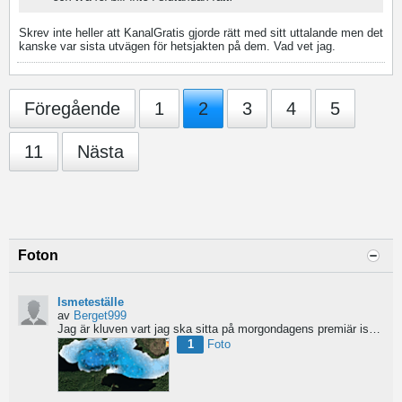
Skrev inte heller att KanalGratis gjorde rätt med sitt uttalande men det
kanske var sista utvägen för hetsjakten på dem. Vad vet jag.
Föregående
1
2
3
4
5
11
Nästa
Foton
Ismeteställe
av
Berget999
Jag är kluven vart jag ska sitta på morgondagens premiär ismete tur. Ge gärna tips på vart ni hade satt...
1
Foto