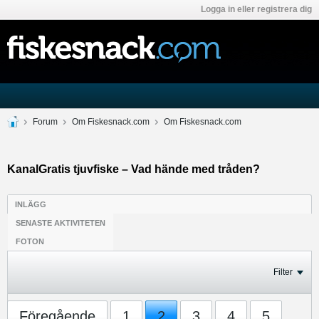
Logga in eller registrera dig
Forum
Om Fiskesnack.com
Om Fiskesnack.com
KanalGratis tjuvfiske – Vad hände med tråden?
INLÄGG
SENASTE AKTIVITETEN
FOTON
Filter
Föregående
1
2
3
4
5