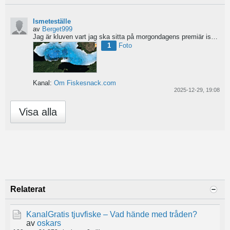
Ismeteställe
av
Berget999
Jag är kluven vart jag ska sitta på morgondagens premiär ismete tur. Ge gärna tips på vart ni hade satt...
1
Foto
Kanal:
Om Fiskesnack.com
2025-12-29, 19:08
Visa alla
Relaterat
KanalGratis tjuvfiske – Vad hände med tråden?
av
oskars