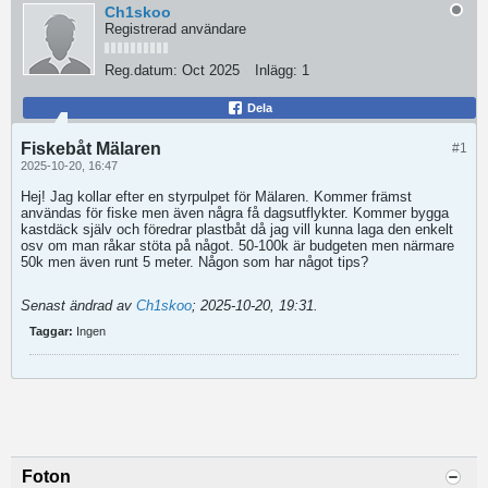
Ch1skoo
Registrerad användare
Reg.datum:
Oct 2025
Inlägg:
1
Dela
Fiskebåt Mälaren
#1
2025-10-20, 16:47
Hej! Jag kollar efter en styrpulpet för Mälaren. Kommer främst
användas för fiske men även några få dagsutflykter. Kommer bygga
kastdäck själv och föredrar plastbåt då jag vill kunna laga den enkelt
osv om man råkar stöta på något. 50-100k är budgeten men närmare
50k men även runt 5 meter. Någon som har något tips?
Senast ändrad av
Ch1skoo
;
2025-10-20, 19:31
.
Taggar:
Ingen
Foton