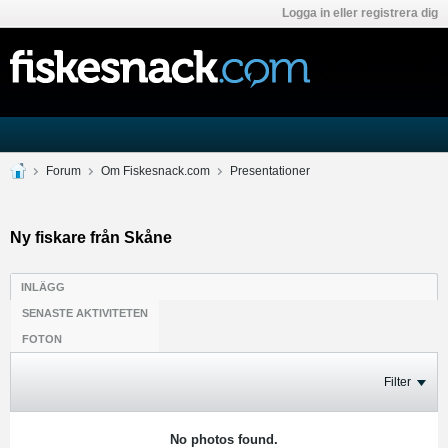
Logga in eller registrera dig
Forum
Om Fiskesnack.com
Presentationer
Ny fiskare från Skåne
INLÄGG
SENASTE AKTIVITETEN
FOTON
Filter
No photos found.