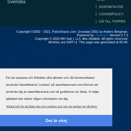
Svenska
KONTAKTA OSS
COOKIEPOLICY
GÅ TILL TOPPEN
Copyright ©2002 - 2021, FiskeSnack.com. Grundad 2002 av Anders Bergman.
Powered by
vBulletin®
Version 5.7.5
Copyright © 2026 MH Sub I, LLC dba vBulletin. All rights reserved.
All times are GMT+1. This page was generated at 05:49.
För att anpassa och förbättra våra tjänster och vår kommunikation
använder Sportfiskarna ”cookies” på www.fiskesnack.com.Genom att
använda dig av www.fiskesnack.com så godkänner du detta. Vi säljer
självklart inte vidare någon information om dig.
Klicka här för att läsa mer om cookies och hur du tackar nej till dem.
Det är okej