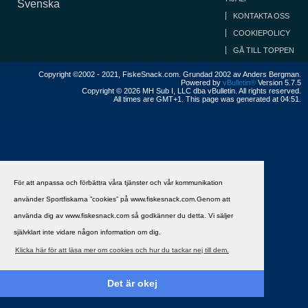
Svenska
KONTAKTA OSS
COOKIEPOLICY
GÅ TILL TOPPEN
Copyright ©2002 - 2021, FiskeSnack.com. Grundad 2002 av Anders Bergman.
Powered by
vBulletin®
Version 5.7.5
Copyright © 2026 MH Sub I, LLC dba vBulletin. All rights reserved.
All times are GMT+1. This page was generated at 04:51.
För att anpassa och förbättra våra tjänster och vår kommunikation
använder Sportfiskarna ”cookies” på www.fiskesnack.com.Genom att
använda dig av www.fiskesnack.com så godkänner du detta. Vi säljer
självklart inte vidare någon information om dig.
Klicka här för att läsa mer om cookies och hur du tackar nej till dem.
Det är okej