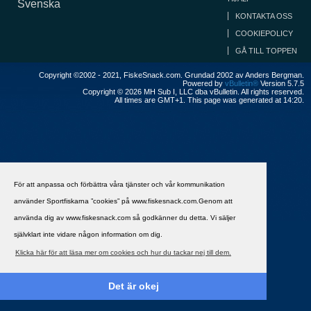
Svenska
KONTAKTA OSS
COOKIEPOLICY
GÅ TILL TOPPEN
Copyright ©2002 - 2021, FiskeSnack.com. Grundad 2002 av Anders Bergman.
Powered by
vBulletin®
Version 5.7.5
Copyright © 2026 MH Sub I, LLC dba vBulletin. All rights reserved.
All times are GMT+1. This page was generated at 14:20.
För att anpassa och förbättra våra tjänster och vår kommunikation
använder Sportfiskarna ”cookies” på www.fiskesnack.com.Genom att
använda dig av www.fiskesnack.com så godkänner du detta. Vi säljer
självklart inte vidare någon information om dig.
Klicka här för att läsa mer om cookies och hur du tackar nej till dem.
Det är okej