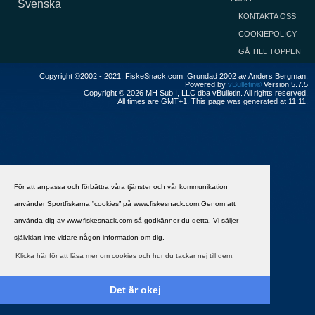
Svenska
KONTAKTA OSS
COOKIEPOLICY
GÅ TILL TOPPEN
Copyright ©2002 - 2021, FiskeSnack.com. Grundad 2002 av Anders Bergman.
Powered by
vBulletin®
Version 5.7.5
Copyright © 2026 MH Sub I, LLC dba vBulletin. All rights reserved.
All times are GMT+1. This page was generated at 11:11.
För att anpassa och förbättra våra tjänster och vår kommunikation
använder Sportfiskarna ”cookies” på www.fiskesnack.com.Genom att
använda dig av www.fiskesnack.com så godkänner du detta. Vi säljer
självklart inte vidare någon information om dig.
Klicka här för att läsa mer om cookies och hur du tackar nej till dem.
Det är okej