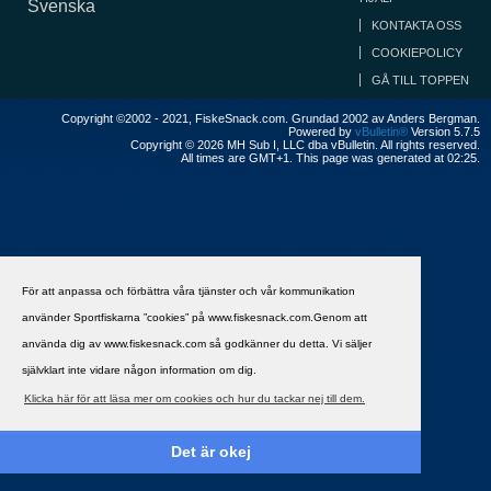
Svenska
KONTAKTA OSS
COOKIEPOLICY
GÅ TILL TOPPEN
Copyright ©2002 - 2021, FiskeSnack.com. Grundad 2002 av Anders Bergman.
Powered by
vBulletin®
Version 5.7.5
Copyright © 2026 MH Sub I, LLC dba vBulletin. All rights reserved.
All times are GMT+1. This page was generated at 02:25.
För att anpassa och förbättra våra tjänster och vår kommunikation
använder Sportfiskarna ”cookies” på www.fiskesnack.com.Genom att
använda dig av www.fiskesnack.com så godkänner du detta. Vi säljer
självklart inte vidare någon information om dig.
Klicka här för att läsa mer om cookies och hur du tackar nej till dem.
Det är okej