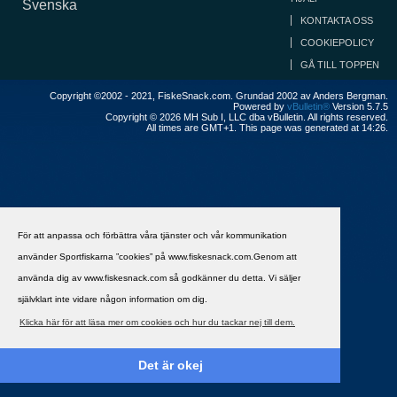
Svenska
KONTAKTA OSS
COOKIEPOLICY
GÅ TILL TOPPEN
Copyright ©2002 - 2021, FiskeSnack.com. Grundad 2002 av Anders Bergman.
Powered by
vBulletin®
Version 5.7.5
Copyright © 2026 MH Sub I, LLC dba vBulletin. All rights reserved.
All times are GMT+1. This page was generated at 14:26.
För att anpassa och förbättra våra tjänster och vår kommunikation
använder Sportfiskarna ”cookies” på www.fiskesnack.com.Genom att
använda dig av www.fiskesnack.com så godkänner du detta. Vi säljer
självklart inte vidare någon information om dig.
Klicka här för att läsa mer om cookies och hur du tackar nej till dem.
Det är okej