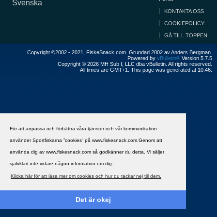
Svenska
KONTAKTA OSS
COOKIEPOLICY
GÅ TILL TOPPEN
Copyright ©2002 - 2021, FiskeSnack.com. Grundad 2002 av Anders Bergman.
Powered by
vBulletin®
Version 5.7.5
Copyright © 2026 MH Sub I, LLC dba vBulletin. All rights reserved.
All times are GMT+1. This page was generated at 10:46.
För att anpassa och förbättra våra tjänster och vår kommunikation
använder Sportfiskarna ”cookies” på www.fiskesnack.com.Genom att
använda dig av www.fiskesnack.com så godkänner du detta. Vi säljer
självklart inte vidare någon information om dig.
Klicka här för att läsa mer om cookies och hur du tackar nej till dem.
Det är okej